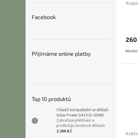
Krabi
k
t
Facebook
ů
260
Modern
Přijímáme online platby
Top 10 produktů
Chladič kompatibilní se střídači
Solax Power G4 X3 (5–10 kW)
Zabraňuje přehřívání a
prodlužuje životnost střídače
2 200 Kč
Květi