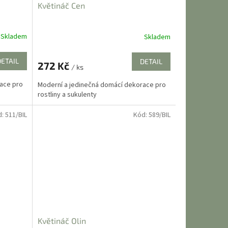
Květináč Cen
Skladem
Skladem
Průměrné
hodnocení
produktu
DETAIL
DETAIL
272 Kč
je
/ ks
5,0
ace pro
Moderní a jedinečná domácí dekorace pro
z
rostliny a sukulenty
5
hvězdiček.
d:
511/BIL
Kód:
589/BIL
Květináč Olin