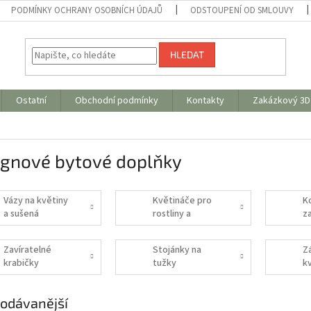
PODMÍNKY OCHRANY OSOBNÍCH ÚDAJŮ
ODSTOUPENÍ OD SMLOUVY
HLEDAT
Ostatní
Obchodní podmínky
Kontakty
Zakázkový 3D 
ignové bytové doplňky
Vázy na květiny
Květináče pro
K
a sušená
rostliny a
z
aranžmá
sukulenty
Zavíratelné
Stojánky na
Z
krabičky
tužky
k
ro
s
odávanější