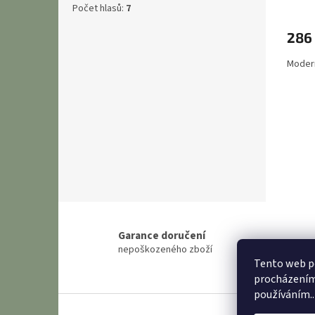
Počet hlasů:
7
286
Modern
Garance doručení
nepoškozeného zboží
Tento web po
procházením 
používáním..
Z