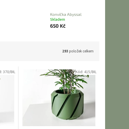
Konvička Abyssal
Skladem
650 Kč
293
položek celkem
d:
370/BIL
Kód:
415/BIL