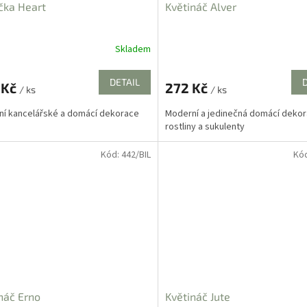
čka Heart
Květináč Alver
Skladem
DETAIL
 Kč
272 Kč
/ ks
/ ks
í kancelářské a domácí dekorace
Moderní a jedinečná domácí dekor
rostliny a sukulenty
Kód:
442/BIL
Kó
náč Erno
Květináč Jute