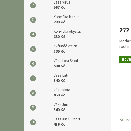
Váza Virus
567 Kč
Průmě
Konvička Mantis
hodno
280 Kč
produ
272
je
Konvička Abyssal
650 Kč
4,5
Modern
z
Květináč Welen
rostli
5
389 Kč
hvězdi
Novi
Váza Lovi Short
504 Kč
Váza Lati
340 Kč
Váza Kivra
450 Kč
Váza Jun
340 Kč
Konvi
Váza Kinsu Short
436 Kč