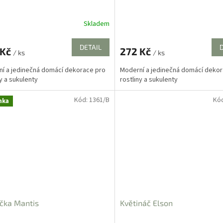
Skladem
rné
cení
ktu
DETAIL
 Kč
272 Kč
/ ks
/ ks
í a jedinečná domácí dekorace pro
Moderní a jedinečná domácí dekor
ny a sukulenty
rostliny a sukulenty
ček.
Kód:
1361/B
Kó
nka
čka Mantis
Květináč Elson