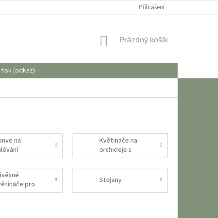
OBCHODNÍ PODMÍNKY
Přihlášení
NÁKUPNÍ
Prázdný košík
KOŠÍK
tisk (odkaz)
onve na
Květináče na
alévání
orchideje s
provzdušněním
ávěsné
Stojany
větináče pro
stliny a
ukulenty