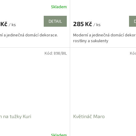
Skladem
rné
cení
ktu
DETAIL
 Kč
285 Kč
/ ks
/ ks
í a jedinečná domácí dekorace.
Moderní a jedinečná domácí dekor
rostliny a sukulenty
ček.
Kód:
898/BIL
Kó
n na tužky Kuri
Květináč Maro
Skladem