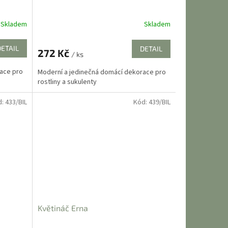
Skladem
Skladem
DETAIL
DETAIL
272 Kč
/ ks
ace pro
Moderní a jedinečná domácí dekorace pro
rostliny a sukulenty
d:
433/BIL
Kód:
439/BIL
Květináč Erna