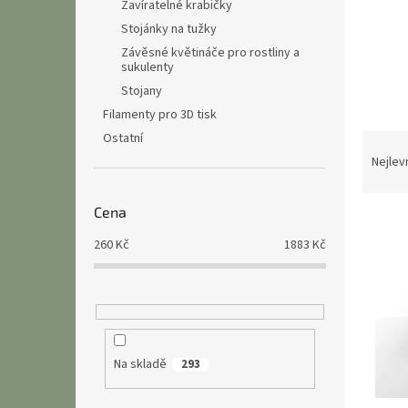
n
Zavíratelné krabičky
e
Stojánky na tužky
l
Závěsné květináče pro rostliny a
sukulenty
Stojany
Filamenty pro 3D tisk
Ostatní
Ř
a
Nejlev
z
e
Cena
V
n
ý
í
260
Kč
1883
Kč
p
p
i
r
s
o
p
d
r
u
o
k
Na skladě
293
d
t
u
ů