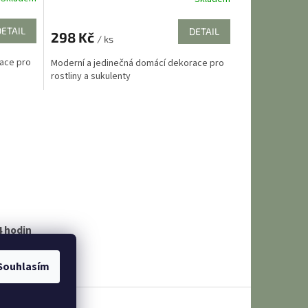
Průměrné
hodnocení
produktu
DETAIL
DETAIL
298 Kč
je
/ ks
3,0
ace pro
Moderní a jedinečná domácí dekorace pro
z
rostliny a sukulenty
5
hvězdiček.
4 hodin
Souhlasím