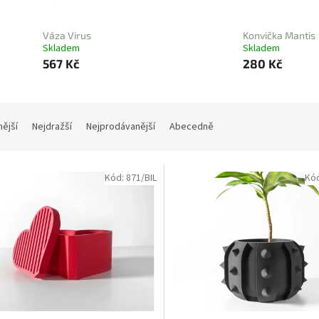
Váza Virus
Konvička Mantis
Skladem
Skladem
567 Kč
280 Kč
nější
Nejdražší
Nejprodávanější
Abecedně
Kód:
871/BIL
Kó