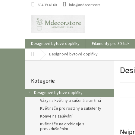
Přejít
604 39 49 60
info@mdecor.store
na
obsah
Designové bytové doplňky
Filamenty pro 3D tisk
Domů
Designové bytové doplňky
P
Des
o
Přeskočit
s
Kategorie
kategorie
t
r
Designové bytové doplňky
a
Vázy na květiny a sušená aranžmá
n
Květináče pro rostliny a sukulenty
n
í
Konve na zalévání
p
Květináče na orchideje s
provzdušněním
a
Nejpr