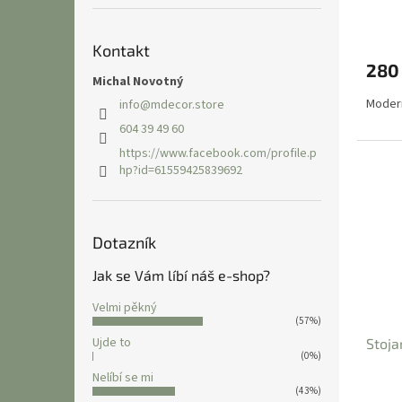
Průmě
hodno
Kontakt
produ
280
je
Michal Novotný
1,8
Modern
info
@
mdecor.store
z
5
604 39 49 60
hvězdi
https://www.facebook.com/profile.p
hp?id=61559425839692
Dotazník
Jak se Vám líbí náš e-shop?
Velmi pěkný
(57%)
Ujde to
Stoja
(0%)
Nelíbí se mi
(43%)