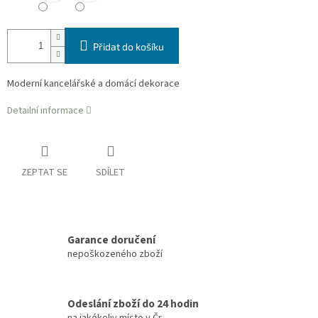
Přidat do košíku
Moderní kancelářské a domácí dekorace
Detailní informace
ZEPTAT SE
SDÍLET
Garance doručení
nepoškozeného zboží
Odeslání zboží do 24 hodin
na jakékoliv místo v Čr