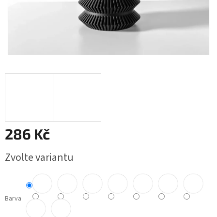
286 Kč
Měrná
Zvolte variantu
cena:
Barva