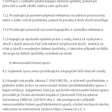
7.10 Právo z vadného plnění kupující nemůže uplatnit, pokud při
převzetí o vadě věděl, nebo ji sám způsobil.
7.11 Prodávající je povinen přijmout reklamaci na adrese provozovny
nebo v sídle i místě podnikání, pokud to povaha a druh zboží umožňuje.
7.12 Prodávající písemně vyrozumí kupujícího o výsledku reklamace.
7.13 Kupující je oprávněn uplatnit právo z vady, která se vyskytne u
zboží v době dvaceti čtyř (24) měsíců od převzetí zboží. Jedná-li se
však o zboží s uvedeným datem spotřeby, v takovém případě se lhůta
zkracuje na datum spotřeby uvedené na obalu.
Mimosoudní řešení sporu
8.1 Vzájemné spory mezi prodávajícím a kupujícím řeší obecné soudy.
8.2 Kupující má podle zákona č. 634/1992 Sb., o ochraně spotřebitele, v
platném znění, právo na mimosoudní řešení spotřebitelského sporu z
kupní smlouvy. Subjektem, který je oprávněn mimosoudní řešení sporu
provádět je Česká obchodní inspekce (zkráceně ČOI) na adrese
Gorazdova 1969/24, 120 00 Praha 2. Jak postupovat v případě
mimosoudního řešení spotřebitelských sporů, včetně možnosti návrhu,
naleznete na internetové stránce ​https://www.coi.cz/​ a