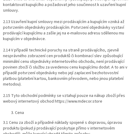
kontaktovat kupujícího a požadovat jeho součinnost k uzavření kupní
smlouvy.
2.13 Uzavření kupní smlouvy mezi prodávajícím a kupujícím vzniká až
potvrzením objednávky prodávajícím. Potvrzení objednávky vystaví
prodávající kupujícímu a zašle jej na e-mailovou adresu sdělenou mu
kupujícím v objednávce.
2.14 V případě technické poruchy na straně prodávajícího, zjevně
nesprávného zobrazení cen produktů či kombinací slev způsobující
minimální cenu objednávky internetového obchodu, není prodávající
povinen zboží či službu za uvedenou cenu kupujícímu dodat. A to ani v
případě potvrzení objednávky nebo její zaplacení bezhotovostní
platbou (platební kartou, bankovním převodem, nebo jinou platební
metodou).
2.15 Tyto obchodní podmínky se vztahují pouze na nákup zboží přes
webový internetový obchod https://www.mdecor.store
Cena
3.1 Cenu za zboží a případné náklady spojené s dopravou, úpravou
produktu (pokud ji prodávající poskytuje přímo v internetovém
obchodě), může kupující uhradit těmito způsoby: