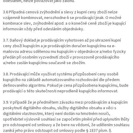
odesláním, nelze považovat jako zálohu.
3.6 Případná cenová zvýhodnění a slevy z kupní ceny zboží nelze
vzájemně kombinovat, nerozhodne-li se prodávající jinak. O možné
kombinace slev, zvýhodnění apod. a o konečné ceně zboží je kupující
informován vždy před odesláním objednávky.
3.7. Daňový doklad je prodávajícím vyhotoven až po uhrazení kupní
ceny zboží kupujícím a je prodávajícím doručen kupujícímu na e-
mailovou adresu sdělenou mu kupujícím v objednávce a/nebo fyzicky
předán při osobním vyzvednutí zboží v provozovně prodávajícího
a/nebo zaslán kupujícímu současně se zbožím.
3.8. Prodávající může využívat systému přizpůsobení ceny osobě
kupujícího na základě automatizovaného rozhodování dle předem
definovaného algoritmu. Pokud je cena přizpůsobena kupujícímu, bude
prodávající o této skutečnosti neprodleně kupujícího informovat.
3.9. V případě že je předmětem závazku mezi prodávajícím a kupujícím
poskytnutí digitálního obsahu, služby digitálního obsahu a věci s
digitálními vlastnostmi, který není dodán na hmotném nosiči,
spotřebitel výslovně souhlasí se započetím plnění před uplynutím lhůty
pro odstoupení od smlouvy a že bere na vědomí, že udělením souhlasu
zaniká jeho právo odstoupit od smlouvy podle § 1837 písm. l).