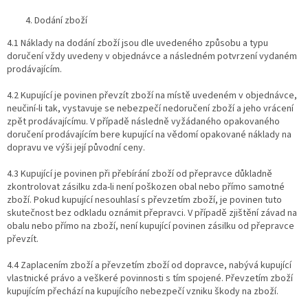
Dodání zboží
4.1 Náklady na dodání zboží jsou dle uvedeného způsobu a typu
doručení vždy uvedeny v objednávce a následném potvrzení vydaném
prodávajícím.
4.2 Kupující je povinen převzít zboží na místě uvedeném v objednávce,
neučiní-li tak, vystavuje se nebezpečí nedoručení zboží a jeho vrácení
zpět prodávajícímu. V případě následně vyžádaného opakovaného
doručení prodávajícím bere kupující na vědomí opakované náklady na
dopravu ve výši její původní ceny.
4.3 Kupující je povinen při přebírání zboží od přepravce důkladně
zkontrolovat zásilku zda-li není poškozen obal nebo přímo samotné
zboží. Pokud kupující nesouhlasí s převzetím zboží, je povinen tuto
skutečnost bez odkladu oznámit přepravci. V případě zjištění závad na
obalu nebo přímo na zboží, není kupující povinen zásilku od přepravce
převzít.
4.4 Zaplacením zboží a převzetím zboží od dopravce, nabývá kupující
vlastnické právo a veškeré povinnosti s tím spojené. Převzetím zboží
kupujícím přechází na kupujícího nebezpečí vzniku škody na zboží.