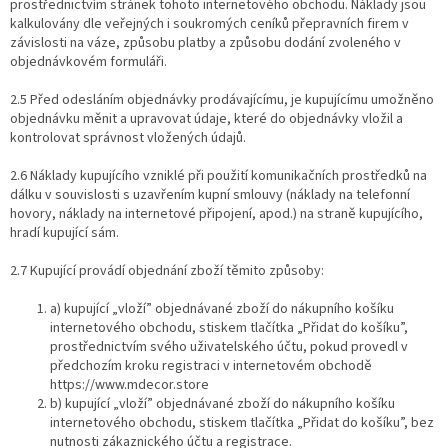
prostřednictvím stránek tohoto internetového obchodu. Náklady jsou
kalkulovány dle veřejných i soukromých ceníků přepravních firem v
závislosti na váze, způsobu platby a způsobu dodání zvoleného v
objednávkovém formuláři.
2.5 Před odesláním objednávky prodávajícímu, je kupujícímu umožněno
objednávku měnit a upravovat údaje, které do objednávky vložil a
kontrolovat správnost vložených údajů.
2.6 Náklady kupujícího vzniklé při použití komunikačních prostředků na
dálku v souvislosti s uzavřením kupní smlouvy (náklady na telefonní
hovory, náklady na internetové připojení, apod.) na straně kupujícího,
hradí kupující sám.
2.7 Kupující provádí objednání zboží těmito způsoby:
a) kupující „vloží” objednávané zboží do nákupního košíku
internetového obchodu​, ​stiskem tlačítka „Přidat do košíku​”, ​
prostřednictvím svého uživatelského účtu, pokud provedl v
předchozím kroku registraci v internetovém obchodě ​
https://www.mdecor.store ​
b) kupující „vloží” objednávané zboží do nákupního košíku
internetového obchodu​, ​stiskem tlačítka ​„​Přidat do košíku”,​ ​bez
nutnosti zákaznického účtu a registrace.