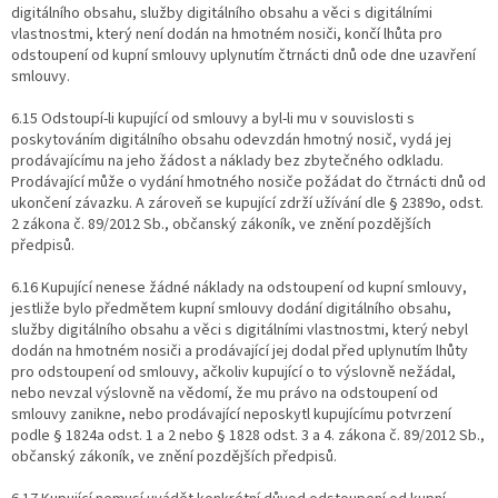
digitálního obsahu, služby digitálního obsahu a věci s digitálními
vlastnostmi, který není dodán na hmotném nosiči, končí lhůta pro
odstoupení od kupní smlouvy uplynutím čtrnácti dnů ode dne uzavření
smlouvy.
6.15 Odstoupí-li kupující od smlouvy a byl-li mu v souvislosti s
poskytováním digitálního obsahu odevzdán hmotný nosič, vydá jej
prodávajícímu na jeho žádost a náklady bez zbytečného odkladu.
Prodávající může o vydání hmotného nosiče požádat do čtrnácti dnů od
ukončení závazku. A zároveň se kupující zdrží užívání dle § 2389o, odst.
2 zákona č. 89/2012 Sb., občanský zákoník, ve znění pozdějších
předpisů.
6.16 Kupující nenese žádné náklady na odstoupení od kupní smlouvy,
jestliže bylo předmětem kupní smlouvy dodání digitálního obsahu,
služby digitálního obsahu a věci s digitálními vlastnostmi, který nebyl
dodán na hmotném nosiči a prodávající jej dodal před uplynutím lhůty
pro odstoupení od smlouvy, ačkoliv kupující o to výslovně nežádal,
nebo nevzal výslovně na vědomí, že mu právo na odstoupení od
smlouvy zanikne, nebo prodávající neposkytl kupujícímu potvrzení
podle § 1824a odst. 1 a 2 nebo § 1828 odst. 3 a 4. zákona č. 89/2012 Sb.,
občanský zákoník, ve znění pozdějších předpisů.