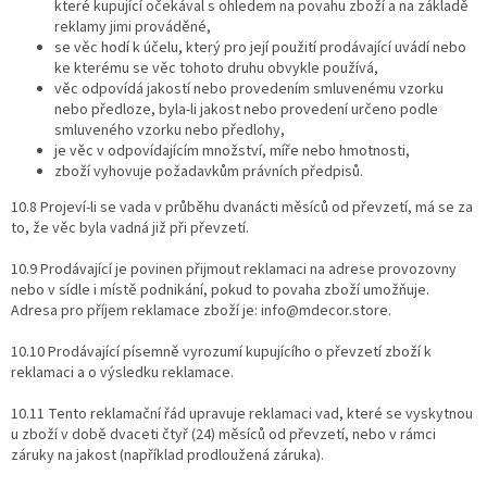
které kupující očekával s ohledem na povahu zboží a na základě
reklamy jimi prováděné,
se věc hodí k účelu, který pro její použití prodávající uvádí nebo
ke kterému se věc tohoto druhu obvykle používá,
věc odpovídá jakostí nebo provedením smluvenému vzorku
nebo předloze, byla-li jakost nebo provedení určeno podle
smluveného vzorku nebo předlohy,
je věc v odpovídajícím množství, míře nebo hmotnosti,
zboží vyhovuje požadavkům právních předpisů.
10.8 Projeví-li se vada v průběhu dvanácti měsíců od převzetí, má se za
to, že věc byla vadná již při převzetí.
10.9 Prodávající je povinen přijmout reklamaci na adrese provozovny
nebo v sídle i místě podnikání, pokud to povaha zboží umožňuje.
Adresa pro příjem reklamace zboží je: ​info@mdecor.store.
10.10 Prodávající písemně vyrozumí kupujícího o převzetí zboží k
reklamaci a o výsledku reklamace.
10.11 Tento reklamační řád upravuje reklamaci vad, které se vyskytnou
u zboží v době dvaceti čtyř (24) měsíců od převzetí, nebo v rámci
záruky na jakost (například prodloužená záruka).