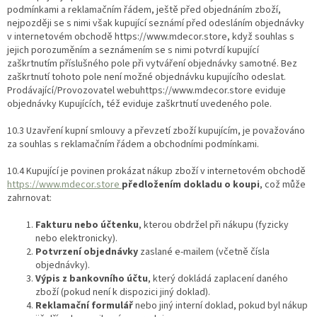
podmínkami a reklamačním řádem, ještě před objednáním zboží,
nejpozději se s nimi však kupující seznámí před odesláním objednávky
v internetovém obchodě https://www.mdecor.store​, když souhlas s
jejich porozuměním a seznámením se s nimi potvrdí kupující
zaškrtnutím příslušného pole při vytváření objednávky samotné. Bez
zaškrtnutí tohoto pole není možné objednávku kupujícího odeslat.
Prodávající/Provozovatel webu​https://www.mdecor.store ​eviduje
objednávky Kupujících, též eviduje zaškrtnutí uvedeného pole.
10.3 Uzavření kupní smlouvy a převzetí zboží kupujícím, je považováno
za souhlas s reklamačním řádem a obchodními podmínkami.
10.4 Kupující je povinen prokázat nákup zboží v internetovém obchodě
https://www.mdecor.store​
předložením dokladu o koupi
, což může
zahrnovat:
Fakturu nebo účtenku
, kterou obdržel při nákupu (fyzicky
nebo elektronicky).
Potvrzení objednávky
zaslané e-mailem (včetně čísla
objednávky).
Výpis z bankovního účtu
, který dokládá zaplacení daného
zboží (pokud není k dispozici jiný doklad).
Reklamační formulář
nebo jiný interní doklad, pokud byl nákup