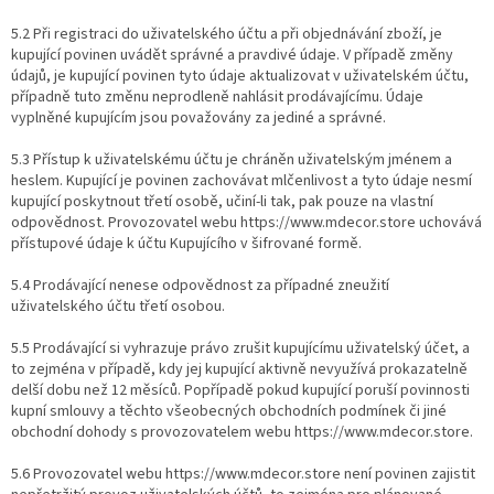
5.2 Při registraci do uživatelského účtu a při objednávání zboží, je
kupující povinen uvádět správné a pravdivé údaje. V případě změny
údajů, je kupující povinen tyto údaje aktualizovat v uživatelském účtu,
případně tuto změnu neprodleně nahlásit prodávajícímu. Údaje
vyplněné kupujícím jsou považovány za jediné a správné.
5.3 Přístup k uživatelskému účtu je chráněn uživatelským jménem a
heslem. Kupující je povinen zachovávat mlčenlivost a tyto údaje nesmí
kupující poskytnout třetí osobě, učiní-li tak, pak pouze na vlastní
odpovědnost. Provozovatel webu https://www.mdecor.store​ uchovává
přístupové údaje k účtu Kupujícího v šifrované formě.
5.4 Prodávající nenese odpovědnost za případné zneužití
uživatelského účtu třetí osobou.
5.5 Prodávající si vyhrazuje právo zrušit kupujícímu uživatelský účet, a
to zejména v případě, kdy jej kupující aktivně nevyužívá prokazatelně
delší dobu než 12 měsíců. Popřípadě pokud kupující poruší povinnosti
kupní smlouvy a těchto všeobecných obchodních podmínek či jiné
obchodní dohody s provozovatelem webu https://www.mdecor.store.
5.6 Provozovatel webu ​https://www.mdecor.store​ není povinen zajistit