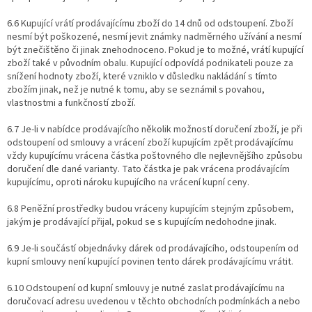
6.6 Kupující vrátí prodávajícímu zboží do 14 dnů od odstoupení. Zboží
nesmí být poškozené, nesmí jevit známky nadměrného užívání a nesmí
být znečištěno či jinak znehodnoceno. Pokud je to možné, vrátí kupující
zboží také v původním obalu. Kupující odpovídá podnikateli pouze za
snížení hodnoty zboží, které vzniklo v důsledku nakládání s tímto
zbožím jinak, než je nutné k tomu, aby se seznámil s povahou,
vlastnostmi a funkčností zboží.
6.7 Je-li v nabídce prodávajícího několik možností doručení zboží, je při
odstoupení od smlouvy a vrácení zboží kupujícím zpět prodávajícímu
vždy kupujícímu vrácena částka poštovného dle nejlevnějšího způsobu
doručení dle dané varianty. Tato částka je pak vrácena prodávajícím
kupujícímu, oproti nároku kupujícího na vrácení kupní ceny.
6.8 Peněžní prostředky budou vráceny kupujícím stejným způsobem,
jakým je prodávající přijal, pokud se s kupujícím nedohodne jinak.
6.9 Je-li součástí objednávky dárek od prodávajícího, odstoupením od
kupní smlouvy není kupující povinen tento dárek prodávajícímu vrátit.
6.10 Odstoupení od kupní smlouvy je nutné zaslat prodávajícímu na ​
doručovací​ adresu uvedenou v těchto obchodních podmínkách a nebo