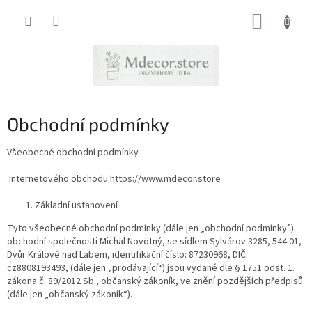
Přejít
NÁKUP
na
obsah
KOŠÍK
Obchodní podmínky
Všeobecné obchodní podmínky
Internetového obchodu https://www.mdecor.store
Základní ustanovení
Tyto všeobecné obchodní podmínky (dále jen „​obchodní podmínky​”)
obchodní společnosti ​Michal Novotný, se sídlem ​Sylvárov 3285, 544 01,
Dvůr Králové nad Labem, identifikační číslo:​ 87230968, DIČ:
cz8808193493​, (dále jen „​prodávající​“) jsou vydané dle § 1751 odst. 1.
zákona č. 89/2012 Sb., občanský zákoník, ve znění pozdějších předpisů
(dále jen „​občanský zákoník​“).