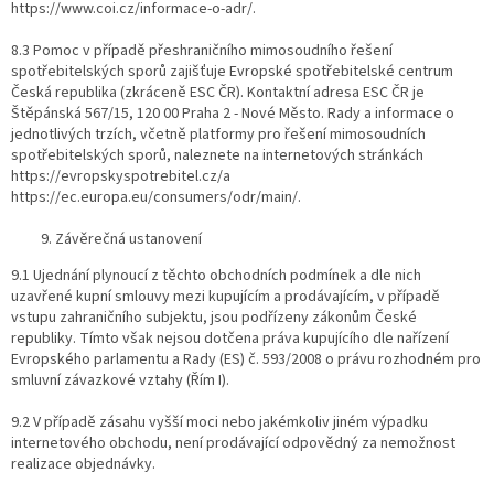
https://www.coi.cz/informace-o-adr/​.
8.3 Pomoc v případě přeshraničního mimosoudního řešení
spotřebitelských sporů zajišťuje Evropské spotřebitelské centrum
Česká republika (zkráceně ESC ČR). Kontaktní adresa ESC ČR je
Štěpánská 567/15, 120 00 Praha 2 - Nové Město. Rady a informace o
jednotlivých trzích, včetně platformy pro řešení mimosoudních
spotřebitelských sporů, naleznete na internetových stránkách
https://evropskyspotrebitel.cz/​a​
https://ec.europa.eu/consumers/odr/main/​.
Závěrečná ustanovení
9.1 Ujednání plynoucí z těchto obchodních podmínek a dle nich
uzavřené kupní smlouvy mezi kupujícím a prodávajícím, v případě
vstupu zahraničního subjektu, jsou podřízeny zákonům České
republiky. Tímto však nejsou dotčena práva kupujícího dle nařízení
Evropského parlamentu a Rady (ES) č. 593/2008 o právu rozhodném pro
smluvní závazkové vztahy (Řím I).
9.2 V případě zásahu vyšší moci nebo jakémkoliv jiném výpadku
internetového obchodu, není prodávající odpovědný za nemožnost
realizace objednávky.