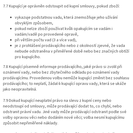
7.7 Kupující je oprávněn odstoupit od kupní smlouvy, pokud zboží:
vykazuje podstatnou vadu, která znemožňuje jeho užívání
obvyklým způsobem,
pokud nelze zboží používat kvůli opakujícím se vadám i
vadám/vadě po provedené opravě,
při větším počtu vad (3 a více vad),
je z prohlášení prodávajícího nebo z okolností zjevné, že vada
nebude odstraněna v přiměřené době nebo bez značných obtíží
pro kupujícího.
7.8 Kupující písemně informuje prodávajícího, jaké právo si zvolil při
oznámení vady, nebo bez zbytečného odkladu po oznámení vady
prodávajícímu. Provedenou volbu nemůže kupující změnit bez souhlasu
prodávajícího; to neplatí, žádal-li kupující opravu vady, která se ukáže
jako neopravitelná.
7.9 Dokud kupující neuplatní právo na slevu z kupní ceny nebo
neodstoupí od smlouvy, může prodávající dodat to, co chybí, nebo
odstranit právní vadu. Jiné vady může prodávající odstranit podle své
volby opravou věci nebo dodáním nové věci; volba nesmí kupujícímu
způsobit nepřiměřené náklady.