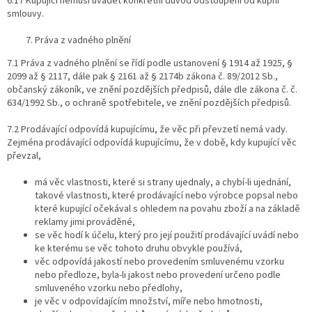
6.17 Kupující nemusí uvádět konkrétní důvod odstoupení od kupní
smlouvy.
Práva z vadného plnění
7.1 Práva z vadného plnění se řídí podle ustanovení § 1914 až 1925, §
2099 až § 2117, dále pak § 2161 až § 2174b zákona č. 89/2012 Sb.,
občanský zákoník, ve znění pozdějších předpisů, dále dle zákona č. č.
634/1992 Sb., o ochraně spotřebitele, ve znění pozdějších předpisů.
7.2 Prodávající odpovídá kupujícímu, že věc při převzetí nemá vady.
Zejména prodávající odpovídá kupujícímu, že v době, kdy kupující věc
převzal,
má věc vlastnosti, které si strany ujednaly, a chybí-li ujednání,
takové vlastnosti, které prodávající nebo výrobce popsal nebo
které kupující očekával s ohledem na povahu zboží a na základě
reklamy jimi prováděné,
se věc hodí k účelu, který pro její použití prodávající uvádí nebo
ke kterému se věc tohoto druhu obvykle používá,
věc odpovídá jakostí nebo provedením smluvenému vzorku
nebo předloze, byla-li jakost nebo provedení určeno podle
smluveného vzorku nebo předlohy,
je věc v odpovídajícím množství, míře nebo hmotnosti,