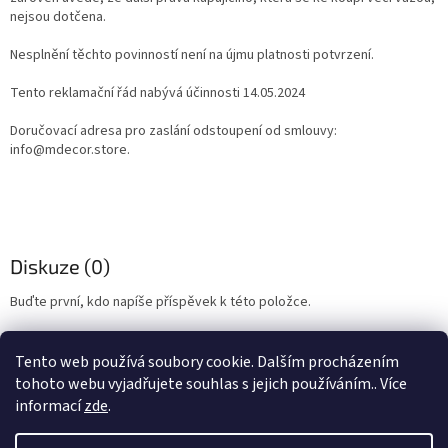
nejsou dotčena.
Nesplnění těchto povinností není na újmu platnosti potvrzení.
Tento reklamační řád nabývá účinnosti ​14.05.2024
Doručovací adresa pro zaslání odstoupení od smlouvy: ​
info@mdecor.store.
Diskuze (0)
Buďte první, kdo napíše příspěvek k této položce.
PŘIDAT KOMENTÁŘ
Tento web používá soubory cookie. Dalším procházením
Z
tohoto webu vyjadřujete souhlas s jejich používáním.. Více
á
informací
zde
.
Vytvořil Shoptet
p