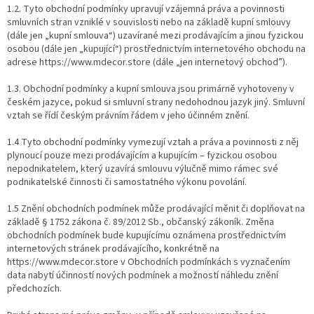
1.2. Tyto obchodní podmínky upravují vzájemná práva a povinnosti
smluvních stran vzniklé v souvislosti nebo na základě kupní smlouvy
(dále jen „kupní smlouva“) uzavírané mezi prodávajícím a jinou fyzickou
osobou (dále jen „kupující“) prostřednictvím internetového obchodu na
adrese https://www.mdecor.store​ ​(dále „​jen internetový obchod​”).
1.3. Obchodní podmínky a kupní smlouva jsou primárně vyhotoveny v
českém jazyce, pokud si smluvní strany nedohodnou jazyk jiný. Smluvní
vztah se řídí českým právním řádem v jeho účinném znění.
1.4 Tyto obchodní podmínky vymezují vztah a práva a povinnosti z něj
plynoucí pouze mezi prodávajícím a kupujícím – fyzickou osobou
nepodnikatelem, který uzavírá smlouvu výlučně mimo rámec své
podnikatelské činnosti či samostatného výkonu povolání.
1.5 Znění obchodních podmínek může prodávající měnit či doplňovat na
základě § 1752 zákona č. 89/2012 Sb., občanský zákoník. Změna
obchodních podmínek bude kupujícímu oznámena prostřednictvím
internetových stránek prodávajícího, konkrétně na
https://www.mdecor.store​ v Obchodních podmínkách​ s vyznačením
data nabytí účinností nových podmínek a možností náhledu znění
předchozích.