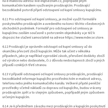
na e-mailovou adresu: live-in@seznam.cz​, popřípadě jiným
komunikačním kanálem využívaným prodávajícím. ​Prodávající
bezodkladně potvrdí přijetí odstoupení od kupní smlouvy kupujícímu.
6.11 Pro odstoupení od kupní smlouvy, je možné využít formuláře
poskytnutého prodávajícím a uvedeného na konci těchto všeobecných
obchodních podmínek. Formulář pro odstoupení od smlouvy je
kupujícímu zasílám současně s potvrzením objednávky a je též k
dispozici ke stažení samostatně na adrese​ https://www.mdecor.store.
6.12 Prodávající je oprávněn odstoupit od kupní smlouvy až do
okamžiku převzetí zboží kupujícím. Může tak učinit v několika
případech, jako je například vyprodání zásob, přerušení dodávky zboží
od výrobce nebo dodavatele, či z důvodu nedostupnosti zboží a jiných
případů vzniklých třetí stranou.
6.13 V případě odstoupení od kupní smlouvy prodávajícím, prodávající
bezodkladně informuje kupujícího prostřednictvím e-mailové adresy,
telefonu nebo jiného komunikačního kanálu. Veškeré přijaté peněžní
prostředky včetně nákladů za dopravu od kupujícího, budou vráceny
prodávajícím zpět a to stejným způsobem, popřípadě jiným způsobem
určeným kupujícím.
6.14 Je-li předmětem závazku mezi prodávajícím a kupujícím poskytnutí