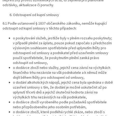
nepřetržitý provoz uživatelských účtů, to zejména pro plánované
odstávky, aktualizace či poruchy.
Odstoupení od kupní smlouvy
6.1 Podle ustanovení § 1837 občanského zákoníku, nemůže kupující
odstoupit od kupní smlouvy v těchto případech:
o poskytování služeb, jestliže byly v plném rozsahu poskytnuty;
v případě plnění za úplatu, pouze pokud započalo s předchozím
výslovným souhlasem spotřebitele před uplynutím lhůty pro
odstoupení od smlouvy a podnikatel před uzavřením smlouvy
poučil spotřebitele, že poskytnutím plnění zaniká právo
odstoupit od smlouvy,
o dodávce zboží nebo služby, jejichž cena závisí na výchylkách
finančního trhu nezávisle na vůli podnikatele a k němuž může
dojít během lhůty pro odstoupení od smlouvy,
o dodání alkoholických nápojů, jejichž cena byla ujednána v době
uzavření smlouvy s tím, že dodání je možné uskutečnit až po
uplynutí třiceti dnů a jejichž skutečná hodnota závisí na
výchylkách trhu nezávislých na vůli podnikatele,
o dodávce zboží vyrobeného podle požadavků spotřebitele
nebo přizpůsobeného jeho osobním potřebám,
o dodávce zboží, které podléhá rychlé zkáze, nebo zboží s