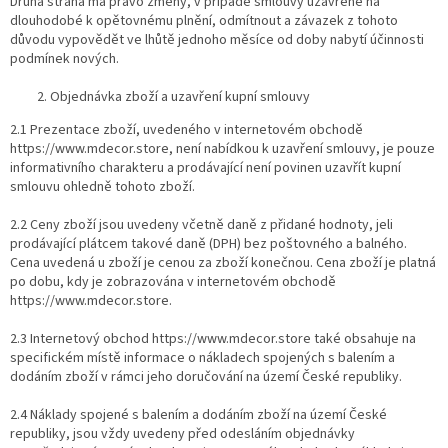
Druhá strana má právo změny, v případě smlouvy uzavřené na
dlouhodobé k opětovnému plnění, odmítnout a závazek z tohoto
důvodu vypovědět ve lhůtě jednoho měsíce od doby nabytí účinnosti
podmínek nových.
Objednávka zboží a uzavření kupní smlouvy
2.1​ ​Prezentace zboží, uvedeného v internetovém obchodě ​
https://www.mdecor.store​​,​ není nabídkou k uzavření smlouvy, je pouze
informativního charakteru a prodávající není povinen uzavřít kupní
smlouvu ohledně tohoto zboží.
2.2 Ceny zboží jsou uvedeny​ včetně daně z přidané hodnoty, jeli
prodávající plátcem takové daně (DPH) bez poštovného a balného.
Cena uvedená u zboží je cenou za zboží konečnou. Cena zboží je platná
po dobu, kdy je zobrazována v internetovém obchodě
https://www.mdecor.store.
2.3 Internetový obchod ​https://www.mdecor.store​ ​také obsahuje na
specifickém místě informace o nákladech spojených s balením a
dodáním zboží v rámci jeho doručování na území České republiky.
2.4 Náklady spojené s balením a dodáním zboží na území České
republiky, jsou vždy uvedeny před odesláním objednávky