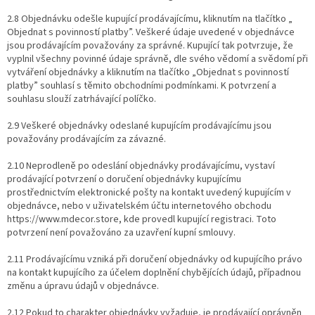
2.8 Objednávku odešle kupující prodávajícímu, kliknutím na tlačítko ​„​
Objednat s povinností platby​​”. Veškeré údaje uvedené v objednávce
jsou prodávajícím považovány za správné. Kupující tak potvrzuje, že
vyplnil všechny povinné údaje správně, dle svého vědomí a svědomí při
vytváření objednávky a kliknutím na tlačítko „​Objednat s povinností
platby​” souhlasí s těmito obchodními podmínkami. K potvrzení a
souhlasu slouží zatrhávající políčko.
2.9 Veškeré objednávky odeslané kupujícím prodávajícímu jsou
považovány prodávajícím za závazné.
2.10 Neprodleně po odeslání objednávky prodávajícímu, vystaví
prodávající potvrzení o doručení objednávky kupujícímu
prostřednictvím elektronické pošty na kontakt uvedený kupujícím v
objednávce, nebo v uživatelském účtu internetového obchodu ​
https://www.mdecor.store​, ​kde provedl kupující registraci. Toto
potvrzení není považováno za uzavření kupní smlouvy.
2.11 Prodávajícímu vzniká při doručení objednávky od kupujícího právo
na kontakt kupujícího za účelem doplnění chybějících údajů, případnou
změnu a úpravu údajů v objednávce.
2.12 Pokud to charakter objednávky vyžaduje, je prodávající oprávněn