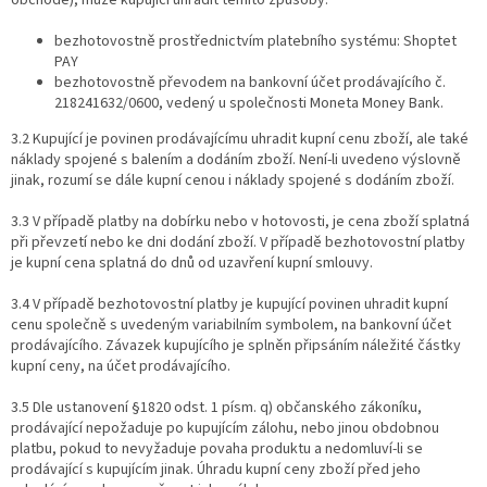
bezhotovostně prostřednictvím platebního systému:​ Shoptet
PAY
bezhotovostně převodem na bankovní účet prodávajícího č.
218241632/0600​, vedený u společnosti Moneta Money Bank.
3.2 Kupující je povinen prodávajícímu uhradit kupní cenu zboží, ale také
náklady spojené s balením a dodáním zboží. Není-li uvedeno výslovně
jinak, rozumí se dále kupní cenou i náklady spojené s dodáním zboží.
3.3 V případě platby na dobírku nebo v hotovosti, je cena zboží splatná
při převzetí nebo ke dni dodání zboží. V případě bezhotovostní platby
je kupní cena splatná do dnů od uzavření kupní smlouvy.
3.4 V případě bezhotovostní platby je kupující povinen uhradit kupní
cenu společně s uvedeným variabilním symbolem, na bankovní účet
prodávajícího. Závazek kupujícího je splněn připsáním náležité částky
kupní ceny, na účet prodávajícího.
3.5 Dle ustanovení §1820 odst. 1 písm. q) občanského zákoníku,
prodávající nepožaduje po kupujícím zálohu, nebo jinou obdobnou
platbu, pokud to nevyžaduje povaha produktu a nedomluví-li se
prodávající s kupujícím jinak. Úhradu kupní ceny zboží před jeho