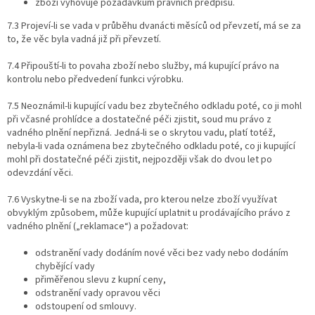
zboží vyhovuje požadavkům právních předpisů.
7.3 Projeví-li se vada v průběhu dvanácti měsíců od převzetí, má se za
to, že věc byla vadná již při převzetí.
7.4 Připouští-li to povaha zboží nebo služby, má kupující právo na
kontrolu nebo předvedení funkci výrobku.
7.5 Neoznámil-li kupující vadu bez zbytečného odkladu poté, co ji mohl
při včasné prohlídce a dostatečné péči zjistit, soud mu právo z
vadného plnění nepřizná. Jedná-li se o skrytou vadu, platí totéž,
nebyla-li vada oznámena bez zbytečného odkladu poté, co ji kupující
mohl při dostatečné péči zjistit, nejpozději však do dvou let po
odevzdání věci.
7.6 Vyskytne-li se na zboží vada, pro kterou nelze zboží využívat
obvyklým způsobem, může kupující uplatnit u prodávajícího právo z
vadného plnění („reklamace“) a požadovat:
odstranění vady dodáním nové věci bez vady nebo dodáním
chybějící vady
přiměřenou slevu z kupní ceny,
odstranění vady opravou věci
odstoupení od smlouvy.