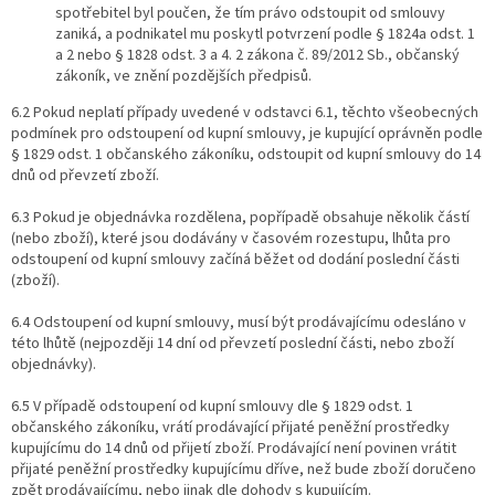
spotřebitel byl poučen, že tím právo odstoupit od smlouvy
zaniká, a podnikatel mu poskytl potvrzení podle § 1824a odst. 1
a 2 nebo § 1828 odst. 3 a 4. 2 zákona č. 89/2012 Sb., občanský
zákoník, ve znění pozdějších předpisů.
6.2 Pokud neplatí případy uvedené v odstavci 6.1, těchto všeobecných
podmínek pro odstoupení od kupní smlouvy, je kupující oprávněn podle
§ 1829 odst. 1 občanského zákoníku, odstoupit od kupní smlouvy do 14
dnů od převzetí zboží.
6.3 Pokud je objednávka rozdělena, popřípadě obsahuje několik částí
(nebo zboží), které jsou dodávány v časovém rozestupu, lhůta pro
odstoupení od kupní smlouvy začíná běžet od dodání poslední části
(zboží).
6.4 Odstoupení od kupní smlouvy, musí být prodávajícímu odesláno v
této lhůtě (nejpozději 14 dní od převzetí poslední části, nebo zboží
objednávky).
6.5 V případě odstoupení od kupní smlouvy dle § 1829 odst. 1
občanského zákoníku, vrátí prodávající přijaté peněžní prostředky
kupujícímu do ​14 dnů ​od přijetí zboží. Prodávající není povinen vrátit
přijaté peněžní prostředky kupujícímu dříve, než bude zboží doručeno
zpět prodávajícímu, nebo jinak dle dohody s kupujícím.