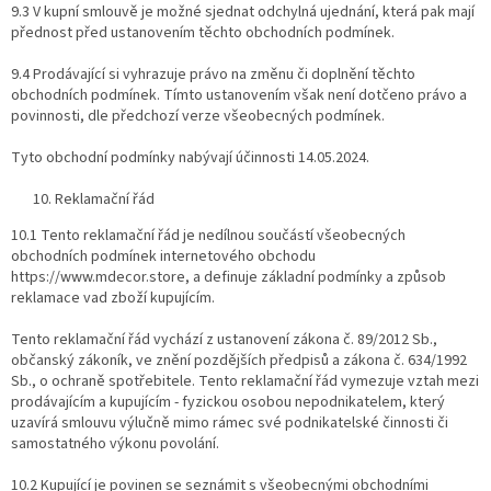
9.3 V kupní smlouvě je možné sjednat odchylná ujednání, která pak mají
přednost před ustanovením těchto obchodních podmínek.
9.4 Prodávající si vyhrazuje právo na změnu či doplnění těchto
obchodních podmínek. Tímto ustanovením však není dotčeno právo a
povinnosti, dle předchozí verze všeobecných podmínek.
Tyto obchodní podmínky nabývají účinnosti 14.05.2024.
Reklamační řád
10.1 Tento reklamační řád je nedílnou součástí všeobecných
obchodních podmínek internetového obchodu ​
https://www.mdecor.store​, a definuje základní podmínky a způsob
reklamace vad zboží kupujícím.
Tento reklamační řád vychází z ustanovení zákona č. 89/2012 Sb.,
občanský zákoník, ve znění pozdějších předpisů a zákona č. 634/1992
Sb., o ochraně spotřebitele. Tento reklamační řád vymezuje vztah mezi
prodávajícím a kupujícím - fyzickou osobou nepodnikatelem, který
uzavírá smlouvu výlučně mimo rámec své podnikatelské činnosti či
samostatného výkonu povolání.
10.2 Kupující je povinen se seznámit s všeobecnými obchodními