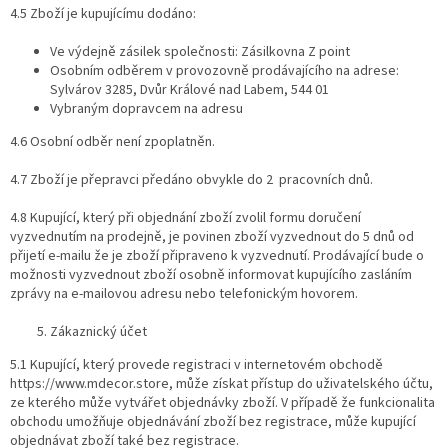
4.5 Zboží je kupujícímu dodáno:
Ve výdejně zásilek společnosti:​ Zásilkovna Z point
Osobním odběrem v provozovně prodávajícího na adrese:
Sylvárov 3285, Dvůr Králové nad Labem, 544 01 ​
Vybraným dopravcem na adresu
4.6 ​Osobní odběr není zpoplatněn.
4.7 Zboží je přepravci předáno obvykle do 2 ​ ​pracovních dnů.
4.8 Kupující, který při objednání zboží zvolil formu doručení
vyzvednutím na prodejně, je povinen zboží vyzvednout do​ 5​ dnů od
přijetí e-mailu že je zboží připraveno k vyzvednutí. Prodávající bude o
možnosti vyzvednout zboží osobně informovat kupujícího zasláním
zprávy na e-mailovou adresu nebo telefonickým hovorem.
Zákaznický účet
5.1 Kupující, který provede registraci v internetovém obchodě ​
https://www.mdecor.store​, může získat přístup do uživatelského účtu,
ze kterého může vytvářet objednávky zboží. V případě že funkcionalita
obchodu umožňuje objednávání zboží bez registrace, může kupující
objednávat zboží také bez registrace.