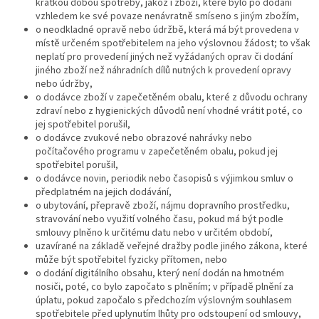
krátkou dobou spotřeby, jakož i zboží, které bylo po dodání
vzhledem ke své povaze nenávratně smíseno s jiným zbožím,
o neodkladné opravě nebo údržbě, která má být provedena v
místě určeném spotřebitelem na jeho výslovnou žádost; to však
neplatí pro provedení jiných než vyžádaných oprav či dodání
jiného zboží než náhradních dílů nutných k provedení opravy
nebo údržby,
o dodávce zboží v zapečetěném obalu, které z důvodu ochrany
zdraví nebo z hygienických důvodů není vhodné vrátit poté, co
jej spotřebitel porušil,
o dodávce zvukové nebo obrazové nahrávky nebo
počítačového programu v zapečetěném obalu, pokud jej
spotřebitel porušil,
o dodávce novin, periodik nebo časopisů s výjimkou smluv o
předplatném na jejich dodávání,
o ubytování, přepravě zboží, nájmu dopravního prostředku,
stravování nebo využití volného času, pokud má být podle
smlouvy plněno k určitému datu nebo v určitém období,
uzavírané na základě veřejné dražby podle jiného zákona, které
může být spotřebitel fyzicky přítomen, nebo
o dodání digitálního obsahu, který není dodán na hmotném
nosiči, poté, co bylo započato s plněním; v případě plnění za
úplatu, pokud započalo s předchozím výslovným souhlasem
spotřebitele před uplynutím lhůty pro odstoupení od smlouvy,