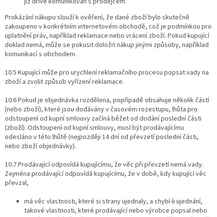
již dříve komunikován s prodejcem.
Prokázání nákupu slouží k ověření, že dané zboží bylo skutečně
zakoupeno v konkrétním internetovém obchodě, což je podmínkou pro
uplatnění práv, například reklamace nebo vrácení zboží. Pokud kupující
doklad nemá, může se pokusit doložit nákup jinými způsoby, například
komunikací s obchodem.
10.5 Kupující může pro urychlení reklamačního procesu popsat vady na
zboží a zvolit způsob vyřízení reklamace.
10.6 Pokud je objednávka rozdělena, popřípadě obsahuje několik částí
(nebo zboží), které jsou dodávány v časovém rozestupu, lhůta pro
odstoupení od kupní smlouvy začíná běžet od dodání poslední části
(zboží). Odstoupení od kupní smlouvy, musí být prodávajícímu
odesláno v této lhůtě (nejpozději 14 dní od převzetí poslední části,
nebo zboží objednávky).
10.7 Prodávající odpovídá kupujícímu, že věc při převzetí nemá vady.
Zejména prodávající odpovídá kupujícímu, že v době, kdy kupující věc
převzal,
má věc vlastnosti, které si strany ujednaly, a chybí-li ujednání,
takové vlastnosti, které prodávající nebo výrobce popsal nebo