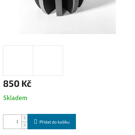
850 Kč
Měrná
Skladem
cena:
Přidat do košíku