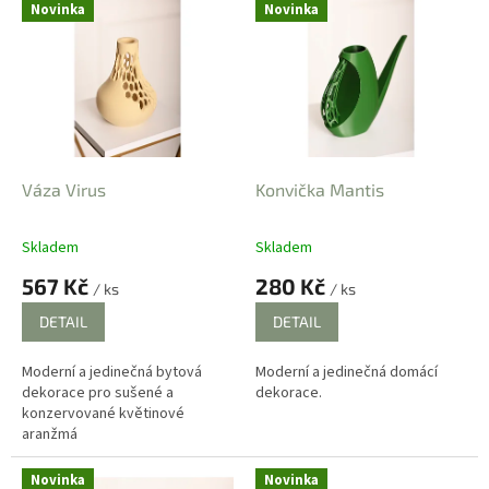
Novinka
Novinka
e
m
o
b
c
h
Váza Virus
Konvička Mantis
o
d
Skladem
Skladem
Průměrné
Průměrné
ě
hodnocení
hodnocení
567 Kč
280 Kč
/ ks
/ ks
produktu
produktu
je
je
DETAIL
DETAIL
4,0
1,8
z
z
Moderní a jedinečná bytová
Moderní a jedinečná domácí
5
5
dekorace pro sušené a
dekorace.
hvězdiček.
hvězdiček.
konzervované květinové
aranžmá
Novinka
Novinka