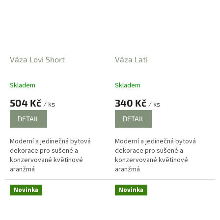
Váza Lovi Short
Váza Lati
Skladem
Skladem
Průměrné
Průměrné
hodnocení
hodnocení
504 Kč
340 Kč
/ ks
/ ks
produktu
produktu
je
je
DETAIL
DETAIL
4,0
4,0
z
z
Moderní a jedinečná bytová
Moderní a jedinečná bytová
5
5
dekorace pro sušené a
dekorace pro sušené a
hvězdiček.
hvězdiček.
konzervované květinové
konzervované květinové
aranžmá
aranžmá
Novinka
Novinka