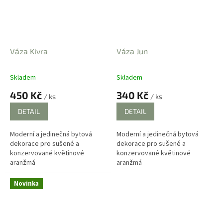
Váza Kivra
Váza Jun
Skladem
Skladem
Průměrné
Průměrné
hodnocení
hodnocení
450 Kč
340 Kč
/ ks
/ ks
produktu
produktu
je
je
DETAIL
DETAIL
4,7
3,5
z
z
Moderní a jedinečná bytová
Moderní a jedinečná bytová
5
5
dekorace pro sušené a
dekorace pro sušené a
hvězdiček.
hvězdiček.
konzervované květinové
konzervované květinové
aranžmá
aranžmá
Novinka