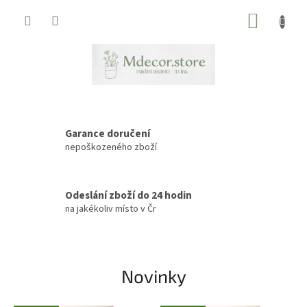
Přejít
NÁKUP
na
obsah
KOŠÍK
V
í
Garance doručení
t
nepoškozeného zboží
e
j
Odeslání zboží do 24 hodin
t
na jakékoliv místo v Čr
e
v
n
Novinky
a
š