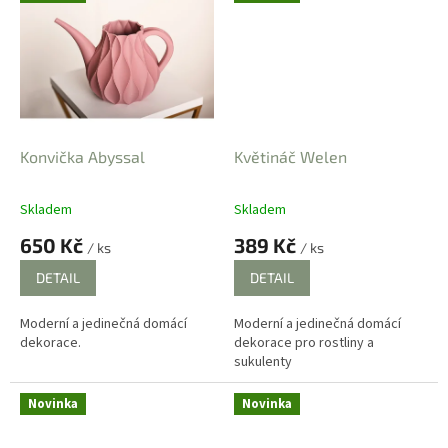
Konvička Abyssal
Květináč Welen
Skladem
Skladem
Průměrné
Průměrné
hodnocení
hodnocení
650 Kč
389 Kč
/ ks
/ ks
produktu
produktu
je
je
DETAIL
DETAIL
4,0
0,0
z
z
Moderní a jedinečná domácí
Moderní a jedinečná domácí
5
5
dekorace.
dekorace pro rostliny a
hvězdiček.
hvězdiček.
sukulenty
Novinka
Novinka