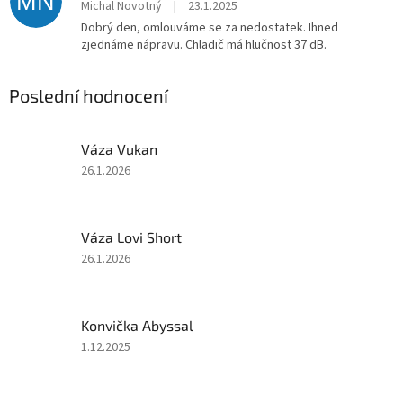
MN
Michal Novotný
|
23.1.2025
Dobrý den, omlouváme se za nedostatek. Ihned
zjednáme nápravu. Chladič má hlučnost 37 dB.
Poslední hodnocení
Váza Vukan
Hodnocení
26.1.2026
produktu
je
3
Váza Lovi Short
z
5
Hodnocení
26.1.2026
hvězdiček.
produktu
je
2
Konvička Abyssal
z
5
Hodnocení
1.12.2025
hvězdiček.
produktu
je
4