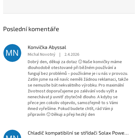
Poslední komentáře
Konvička Abyssal
MN
Michal Novotný
|
2.4.2026
Dobrý den, děkuji za dotaz 🙂 Naše konvičky máme
dlouhodobě otestované při běžném používání a
fungují bez problémů – používáme je i u nás v provozu.
Zatím jsme na ně navíc neměli žádnou reklamaci, takže
se nemusíte bát nekvalitního výrobku. Pro maximální
životnost doporučujeme po zalévání vodu vylít a
nenechávat ji uvnitř zbytečně dlouho. A kdyby se
přece jen cokoliv objevilo, samozřejmě to s Vámi
ihned vyřešíme. Pokud budete chtít, rád Vám ji
připravím 🙂 Děkuji a přeji hezký den
Chladič kompatibilní se střídači Solax Power G4 X3 (5–10 kW)