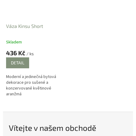
Váza Kinsu Short
Skladem
Průměrné
hodnocení
436 Kč
/ ks
produktu
je
DETAIL
4,0
z
Moderní a jedinečná bytová
5
dekorace pro sušené a
hvězdiček.
konzervované květinové
aranžmá
Vítejte v našem obchodě