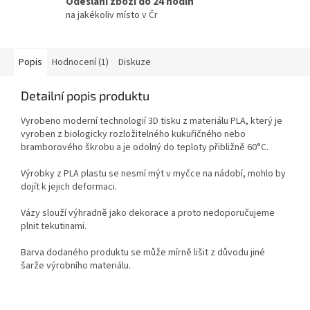
Odeslání zboží do 24 hodin
na jakékoliv místo v Čr
Popis
Hodnocení (1)
Diskuze
Detailní popis produktu
Vyrobeno moderní technologií 3D tisku z materiálu PLA, který je
vyroben z biologicky rozložitelného kukuřičného nebo
bramborového škrobu a je odolný do teploty přibližně 60°C.
Výrobky z PLA plastu se nesmí mýt v myčce na nádobí, mohlo by
dojít k jejich deformaci.
Vázy slouží výhradně jako dekorace a proto nedoporučujeme
plnit tekutinami.
Barva dodaného produktu se může mírně lišit z důvodu jiné
šarže výrobního materiálu.