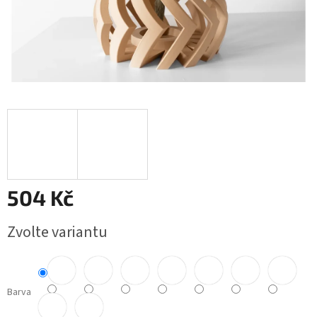
504 Kč
Měrná
Zvolte variantu
cena:
Barva