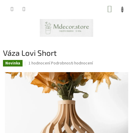
Přejít
NÁKUP
na
obsah
KOŠÍK
Váza Lovi Short
Průměrné
1 hodnocení
Podrobnosti hodnocení
Novinka
hodnocení
produktu
je
4,0
z
5
hvězdiček.