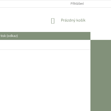
OBCHODNÍ PODMÍNKY
Přihlášení
NÁKUPNÍ
Prázdný košík
KOŠÍK
tisk (odkaz)