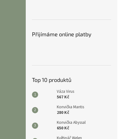
n
e
l
Přijímáme online platby
Top 10 produktů
Váza Virus
567 Kč
Konvička Mantis
280 Kč
Konvička Abyssal
650 Kč
Květináč Welen