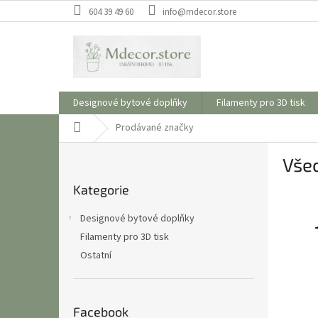
Přejít
604 39 49 60
info@mdecor.store
na
obsah
Designové bytové doplňky
Filamenty pro 3D tisk
Domů
Prodávané značky
P
Vše
o
Přeskočit
s
Kategorie
kategorie
t
r
Designové bytové doplňky
a
Filamenty pro 3D tisk
n
Ostatní
n
í
p
a
Facebook