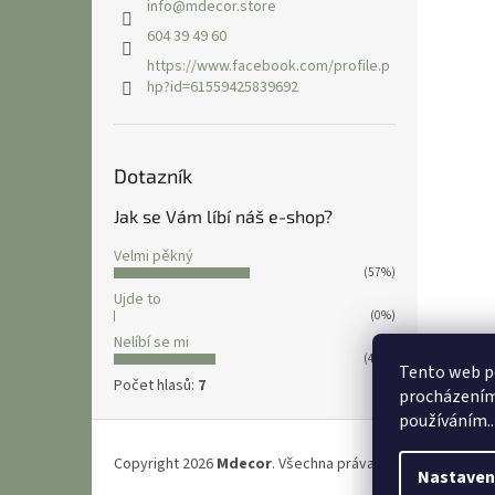
info
@
mdecor.store
604 39 49 60
https://www.facebook.com/profile.p
hp?id=61559425839692
Dotazník
Jak se Vám líbí náš e-shop?
Velmi pěkný
(57%)
Ujde to
(0%)
Nelíbí se mi
(43%)
Tento web po
Počet hlasů:
7
procházením 
používáním..
Z
á
Copyright 2026
Mdecor
. Všechna práva vyhrazena.
Upravi
p
Nastaven