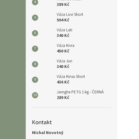
389 Kč
Váza Lovi Short
504 Kč
Váza Lati
340 Kč
Váza Kivra
450 Kč
Váza Jun
340 Kč
Váza Kinsu Short
436 Kč
Jamghe PETG 1 kg - ČERNÁ
289 Kč
Kontakt
Michal Novotný