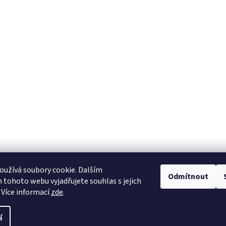
užívá soubory cookie. Dalším
Odmítnout
tohoto webu vyjadřujete souhlas s jejich
 Více informací
zde
.
t nastavení cookies
í