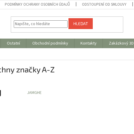
PODMÍNKY OCHRANY OSOBNÍCH ÚDAJŮ
ODSTOUPENÍ OD SMLOUVY
HLEDAT
Ostatní
Obchodní podmínky
Kontakty
Zakázkový 3D 
chny značky A-Z
J
JAMGHE