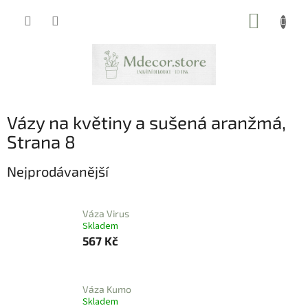
Přejít
NÁKUP
na
obsah
KOŠÍK
Vázy na květiny a sušená aranžmá
,
Strana 8
Nejprodávanější
Váza Virus
Skladem
567 Kč
Váza Kumo
Skladem