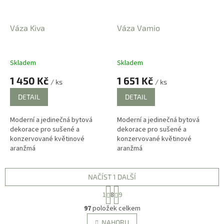
Váza Kiva
Váza Vamio
Skladem
Skladem
1 450 Kč
1 651 Kč
/ ks
/ ks
DETAIL
DETAIL
Moderní a jedinečná bytová
Moderní a jedinečná bytová
dekorace pro sušené a
dekorace pro sušené a
konzervované květinové
konzervované květinové
aranžmá
aranžmá
NAČÍST 1 DALŠÍ
S
1
8
9
t
O
r
97
položek celkem
v
á
l
NAHORU
n