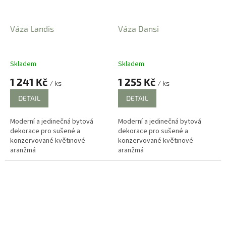
Váza Landis
Váza Dansi
Skladem
Skladem
1 241 Kč
1 255 Kč
/ ks
/ ks
DETAIL
DETAIL
Moderní a jedinečná bytová
Moderní a jedinečná bytová
dekorace pro sušené a
dekorace pro sušené a
konzervované květinové
konzervované květinové
aranžmá
aranžmá