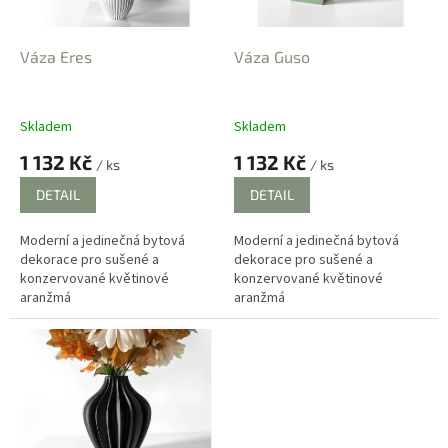
t
r
ů
o
d
Váza Eres
Váza Guso
u
k
t
Skladem
Skladem
ů
1 132 Kč
1 132 Kč
/ ks
/ ks
DETAIL
DETAIL
Moderní a jedinečná bytová
Moderní a jedinečná bytová
dekorace pro sušené a
dekorace pro sušené a
konzervované květinové
konzervované květinové
aranžmá
aranžmá