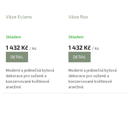
Váza Eclano
Váza Rox
Skladem
Skladem
1 432 Kč
1 432 Kč
/ ks
/ ks
DETAIL
DETAIL
Moderní a jedinečná bytová
Moderní a jedinečná bytová
dekorace pro sušené a
dekorace pro sušené a
konzervované květinové
konzervované květinové
aranžmá
aranžmá