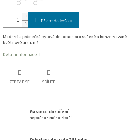
Přidat do košíku
Moderní a jedinečná bytová dekorace pro sušené a konzervované
květinové aranžmá
Detailní informace
ZEPTAT SE
SDÍLET
Garance doručení
nepoškozeného zboží
Odeslání zboží do 24 hodin