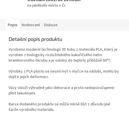
na jakékoliv místo v Čr
Popis
Hodnocení
Diskuze
Detailní popis produktu
Vyrobeno moderní technologií 3D tisku z materiálu PLA, který je
vyroben z biologicky rozložitelného kukuřičného nebo
bramborového škrobu a je odolný do teploty přibližně 60°C.
Výrobky z PLA plastu se nesmí mýt v myčce na nádobí, mohlo by
dojít k jejich deformaci.
Vázy slouží výhradně jako dekorace a proto nedoporučujeme
plnit tekutinami.
Barva dodaného produktu se může mírně lišit z důvodu jiné
šarže výrobního materiálu.