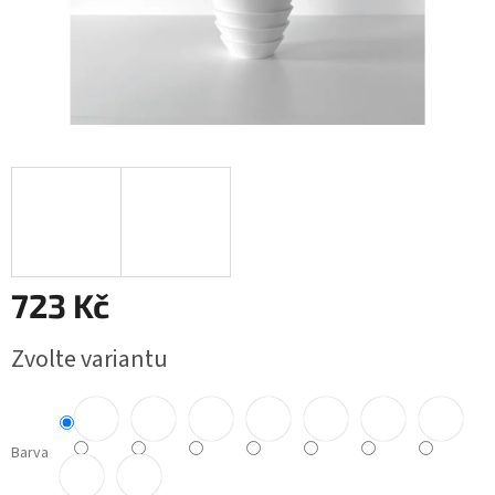
723 Kč
Měrná
Zvolte variantu
cena:
Barva