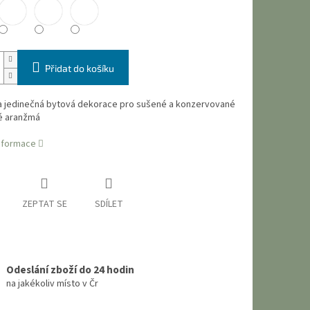
Přidat do košíku
a jedinečná bytová dekorace pro sušené a konzervované
é aranžmá
informace
ZEPTAT SE
SDÍLET
Odeslání zboží do 24 hodin
na jakékoliv místo v Čr