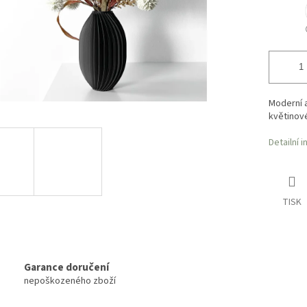
Moderní 
květinov
Detailní 
TISK
Garance doručení
nepoškozeného zboží