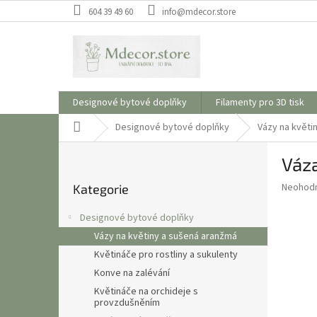
Přejít
604 39 49 60
info@mdecor.store
na
obsah
Designové bytové doplňky
Filamenty pro 3D tisk
Domů
Designové bytové doplňky
Vázy na květi
P
Váz
o
Přeskočit
s
Průměr
Neohod
Kategorie
kategorie
t
hodnoce
r
produkt
Designové bytové doplňky
a
je
Vázy na květiny a sušená aranžmá
0,0
n
z
Květináče pro rostliny a sukulenty
n
5
í
Konve na zalévání
hvězdič
p
Květináče na orchideje s
provzdušněním
a