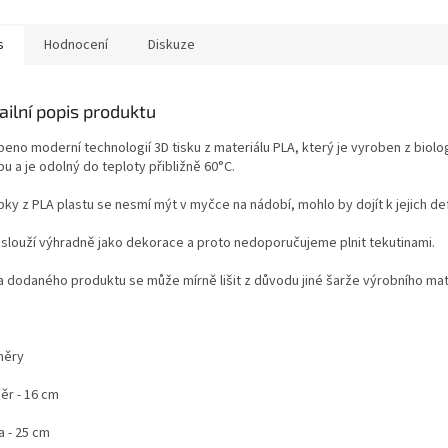
s
Hodnocení
Diskuze
ailní popis produktu
beno moderní technologií 3D tisku z materiálu PLA, který je vyroben z bio
u a je odolný do teploty přibližně 60°C.
bky z PLA plastu se nesmí mýt v myčce na nádobí, mohlo by dojít k jejich de
 slouží výhradně jako dekorace a proto nedoporučujeme plnit tekutinami.
a dodaného produktu se může mírně lišit z důvodu jiné šarže výrobního mat
měry
ěr - 16 cm
a - 25 cm