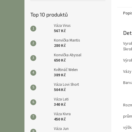
Popi
Top 10 produktů
Váza Virus
567 Kč
Det
Konvička Mantis
Vyro
280 Kč
škrob
Konvička Abyssal
650 Kč
Výro
Květináč Welen
Vázy
389 Kč
Barv
Váza Lovi Short
504 Kč
Váza Lati
340 Kč
Roz
Váza Kivra
prům
450 Kč
výšk
Váza Jun