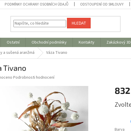
PODMÍNKY OCHRANY OSOBNÍCH ÚDAJŮ
ODSTOUPENÍ OD SMLOUVY
HLEDAT
Ostatní
Obchodní podmínky
Kontakty
Zakázkový 3D 
ny a sušená aranžmá
Váza Tivano
a Tivano
né
noceno
Podrobnosti hodnocení
ní
832
u
Měrná
Zvolt
cena:
ek.
Barva