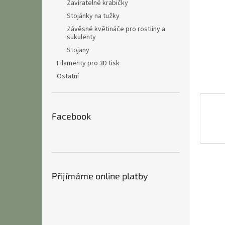
n
Zavíratelné krabičky
e
Stojánky na tužky
l
Závěsné květináče pro rostliny a
sukulenty
Stojany
Filamenty pro 3D tisk
Ostatní
Facebook
Přijímáme online platby