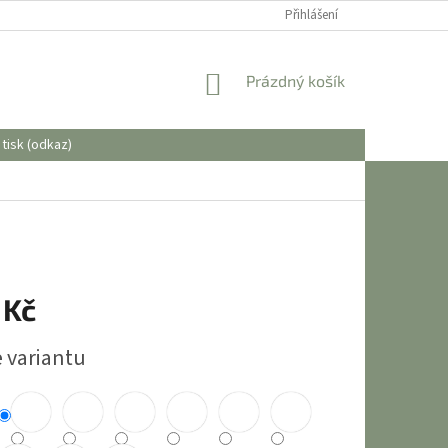
OBCHODNÍ PODMÍNKY
Přihlášení
NÁKUPNÍ
Prázdný košík
KOŠÍK
tisk (odkaz)
 Kč
e variantu