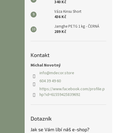
340 Kč
Váza Kinsu Short
436 Kč
Jamghe PETG 1 kg - ČERNÁ
289 Kč
Kontakt
Michal Novotný
info
@
mdecor.store
604 39 49 60
https://www.facebook.com/profile.p
hp?id=61559425839692
Dotazník
Jak se Vám líbí náš e-shop?