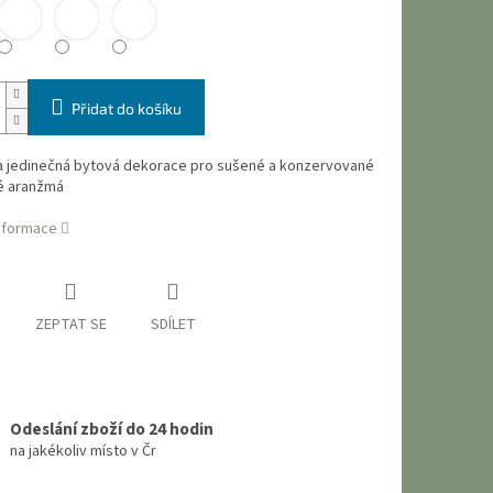
Přidat do košíku
a jedinečná bytová dekorace pro sušené a konzervované
é aranžmá
informace
ZEPTAT SE
SDÍLET
Odeslání zboží do 24 hodin
na jakékoliv místo v Čr