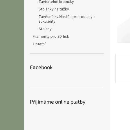
n
Zavíratelné krabičky
e
Stojánky na tužky
l
Závěsné květináče pro rostliny a
sukulenty
Stojany
Filamenty pro 3D tisk
Ostatní
Facebook
Přijímáme online platby