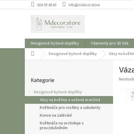
Přejít
604 39 49 60
info@mdecor.store
na
obsah
Designové bytové doplňky
Filamenty pro 3D tisk
Domů
Designové bytové doplňky
Vázy na květi
P
Váza
o
Přeskočit
s
Průměr
Neohod
Kategorie
kategorie
t
hodnoce
r
produkt
Designové bytové doplňky
a
je
Vázy na květiny a sušená aranžmá
0,0
n
z
Květináče pro rostliny a sukulenty
n
5
í
Konve na zalévání
hvězdič
p
Květináče na orchideje s
provzdušněním
a