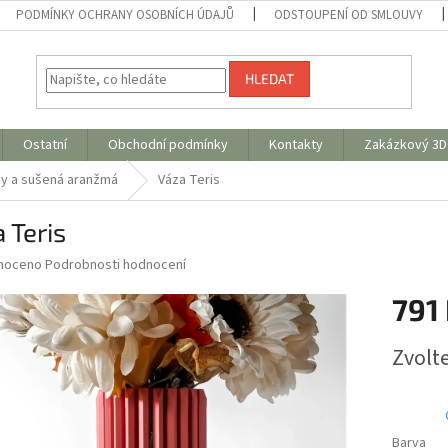
PODMÍNKY OCHRANY OSOBNÍCH ÚDAJŮ
ODSTOUPENÍ OD SMLOUVY
HLEDAT
Ostatní
Obchodní podmínky
Kontakty
Zakázkový 3D 
ny a sušená aranžmá
Váza Teris
 Teris
né
noceno
Podrobnosti hodnocení
ní
791
u
Měrná
Zvolt
cena:
ek.
Barva