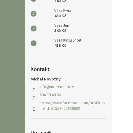
340 Kč
Váza Kivra
450 Kč
Váza Jun
340 Kč
Váza Kinsu Short
436 Kč
Kontakt
Michal Novotný
info
@
mdecor.store
604 39 49 60
https://www.facebook.com/profile.p
hp?id=61559425839692
Dotazník