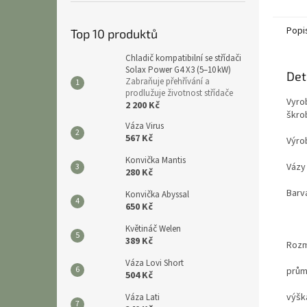
Popi
Top 10 produktů
Chladič kompatibilní se střídači
Solax Power G4 X3 (5–10 kW)
Det
Zabraňuje přehřívání a
prodlužuje životnost střídače
Vyro
2 200 Kč
škrob
Váza Virus
567 Kč
Výro
Konvička Mantis
Vázy
280 Kč
Barv
Konvička Abyssal
650 Kč
Květináč Welen
389 Kč
Roz
Váza Lovi Short
prům
504 Kč
výšk
Váza Lati