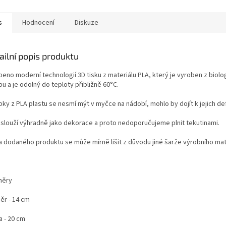
s
Hodnocení
Diskuze
ailní popis produktu
beno moderní technologií 3D tisku z materiálu PLA, který je vyroben z bio
u a je odolný do teploty přibližně 60°C.
bky z PLA plastu se nesmí mýt v myčce na nádobí, mohlo by dojít k jejich de
 slouží výhradně jako dekorace a proto nedoporučujeme plnit tekutinami.
a dodaného produktu se může mírně lišit z důvodu jiné šarže výrobního mat
měry
ěr - 14 cm
a - 20 cm