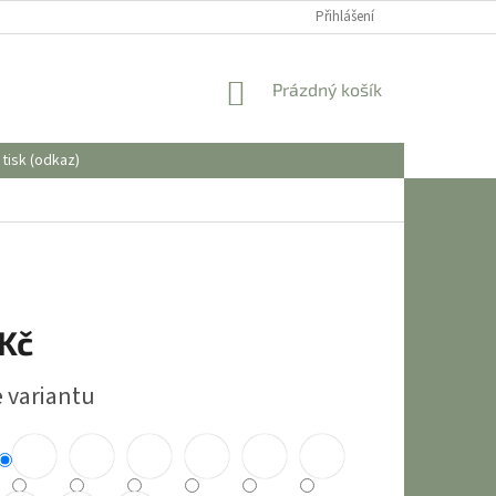
OBCHODNÍ PODMÍNKY
Přihlášení
NÁKUPNÍ
Prázdný košík
KOŠÍK
tisk (odkaz)
 Kč
e variantu