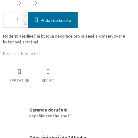
Přidat do košíku
Moderní a jedinečná bytová dekorace pro sušené a konzervované
květinové aranžmá
Detailní informace
ZEPTAT SE
SDÍLET
Garance doručení
nepoškozeného zboží
Odeslání zboží do 24 hodin