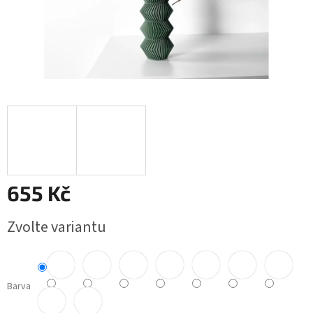
655 Kč
Měrná
Zvolte variantu
cena:
Barva