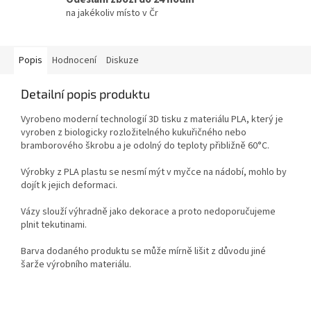
na jakékoliv místo v Čr
Popis
Hodnocení
Diskuze
Detailní popis produktu
Vyrobeno moderní technologií 3D tisku z materiálu PLA, který je
vyroben z biologicky rozložitelného kukuřičného nebo
bramborového škrobu a je odolný do teploty přibližně 60°C.
Výrobky z PLA plastu se nesmí mýt v myčce na nádobí, mohlo by
dojít k jejich deformaci.
Vázy slouží výhradně jako dekorace a proto nedoporučujeme
plnit tekutinami.
Barva dodaného produktu se může mírně lišit z důvodu jiné
šarže výrobního materiálu.