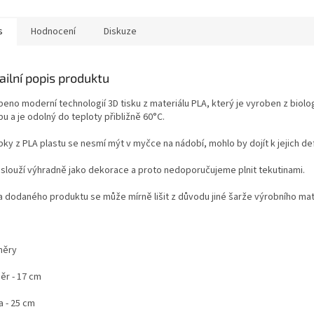
s
Hodnocení
Diskuze
ailní popis produktu
beno moderní technologií 3D tisku z materiálu PLA, který je vyroben z bio
u a je odolný do teploty přibližně 60°C.
bky z PLA plastu se nesmí mýt v myčce na nádobí, mohlo by dojít k jejich de
 slouží výhradně jako dekorace a proto nedoporučujeme plnit tekutinami.
a dodaného produktu se může mírně lišit z důvodu jiné šarže výrobního mat
měry
ěr - 17 cm
a - 25 cm