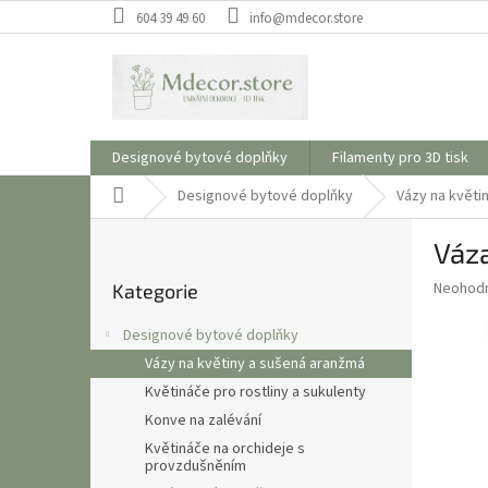
Přejít
604 39 49 60
info@mdecor.store
na
obsah
Designové bytové doplňky
Filamenty pro 3D tisk
Domů
Designové bytové doplňky
Vázy na květi
P
Váz
o
Přeskočit
s
Průměr
Neohod
Kategorie
kategorie
t
hodnoce
r
produkt
Designové bytové doplňky
a
je
Vázy na květiny a sušená aranžmá
0,0
n
z
Květináče pro rostliny a sukulenty
n
5
í
Konve na zalévání
hvězdič
p
Květináče na orchideje s
provzdušněním
a