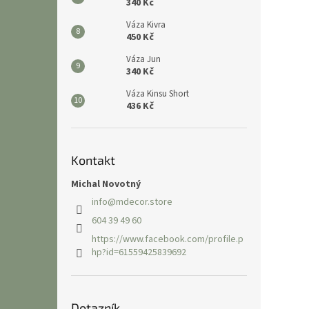
340 Kč
Váza Kivra
450 Kč
Váza Jun
340 Kč
Váza Kinsu Short
436 Kč
Kontakt
Michal Novotný
info
@
mdecor.store
604 39 49 60
https://www.facebook.com/profile.p
hp?id=61559425839692
Dotazník