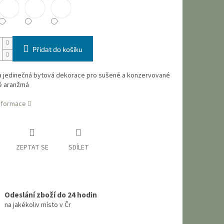
Přidat do košíku
a jedinečná bytová dekorace pro sušené a konzervované
é aranžmá
informace
ZEPTAT SE
SDÍLET
Odeslání zboží do 24 hodin
na jakékoliv místo v Čr