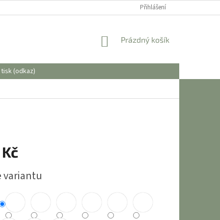
OBCHODNÍ PODMÍNKY
Přihlášení
NÁKUPNÍ
Prázdný košík
KOŠÍK
tisk (odkaz)
 Kč
e variantu