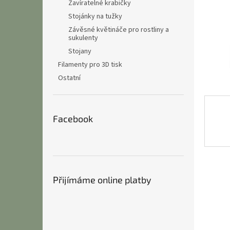
n
Zavíratelné krabičky
e
Stojánky na tužky
l
Závěsné květináče pro rostliny a
sukulenty
Stojany
Filamenty pro 3D tisk
Ostatní
Facebook
Přijímáme online platby