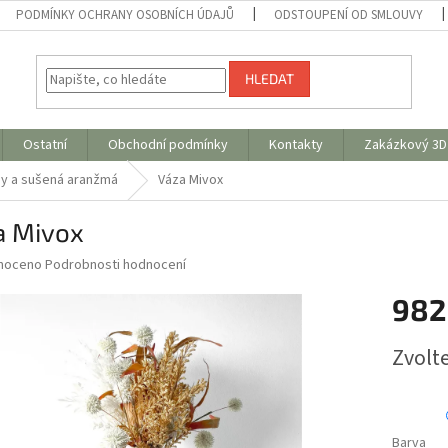
PODMÍNKY OCHRANY OSOBNÍCH ÚDAJŮ
ODSTOUPENÍ OD SMLOUVY
HLEDAT
Ostatní
Obchodní podmínky
Kontakty
Zakázkový 3D 
ny a sušená aranžmá
Váza Mivox
a Mivox
né
noceno
Podrobnosti hodnocení
ní
982
u
Měrná
Zvolt
cena:
ek.
Barva