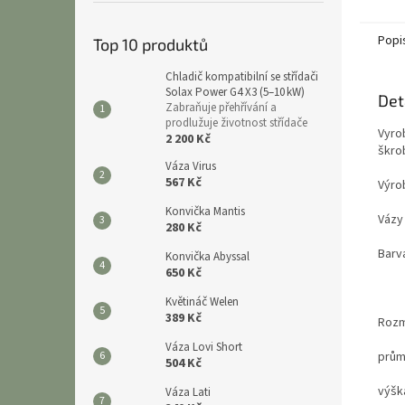
Popi
Top 10 produktů
Chladič kompatibilní se střídači
Solax Power G4 X3 (5–10 kW)
Det
Zabraňuje přehřívání a
prodlužuje životnost střídače
Vyro
2 200 Kč
škrob
Váza Virus
567 Kč
Výro
Konvička Mantis
Vázy
280 Kč
Barv
Konvička Abyssal
650 Kč
Květináč Welen
389 Kč
Roz
Váza Lovi Short
prům
504 Kč
výšk
Váza Lati