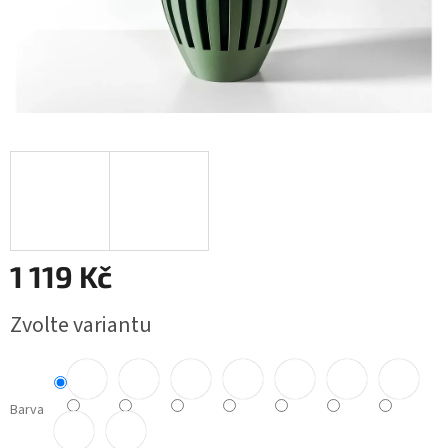
1 119 Kč
Měrná
Zvolte variantu
cena:
Barva