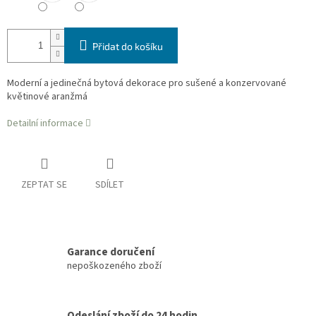
Přidat do košíku
Moderní a jedinečná bytová dekorace pro sušené a konzervované
květinové aranžmá
Detailní informace
ZEPTAT SE
SDÍLET
Garance doručení
nepoškozeného zboží
Odeslání zboží do 24 hodin