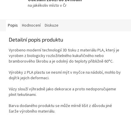
na jakékoliv místo v Čr
Popis
Hodnocení
Diskuze
Detailní popis produktu
Vyrobeno moderní technologií 3D tisku z materiálu PLA, který je
vyroben z biologicky rozložitelného kukuřičného nebo
bramborového škrobu a je odolný do teploty přibližně 60°C.
Výrobky z PLA plastu se nesmí mýt v myčce na nádobí, mohlo by
dojít k jejich deformaci.
Vázy slouží výhradně jako dekorace a proto nedoporučujeme
plnit tekutinami.
Barva dodaného produktu se může mírně lišit z důvodu jiné
šarže výrobního materiálu.