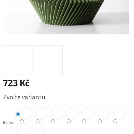
723 Kč
Měrná
Zvolte variantu
cena:
Barva