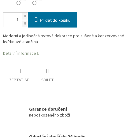
Přidat do košíku
Moderní a jedinečná bytová dekorace pro sušené a konzervované
květinové aranžmá
Detailní informace
ZEPTAT SE
SDÍLET
Garance doručení
nepoškozeného zboží
Odeslání zboží do 24 hodin