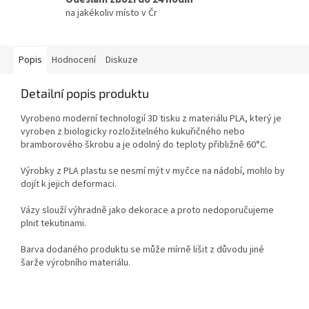
na jakékoliv místo v Čr
Popis
Hodnocení
Diskuze
Detailní popis produktu
Vyrobeno moderní technologií 3D tisku z materiálu PLA, který je
vyroben z biologicky rozložitelného kukuřičného nebo
bramborového škrobu a je odolný do teploty přibližně 60°C.
Výrobky z PLA plastu se nesmí mýt v myčce na nádobí, mohlo by
dojít k jejich deformaci.
Vázy slouží výhradně jako dekorace a proto nedoporučujeme
plnit tekutinami.
Barva dodaného produktu se může mírně lišit z důvodu jiné
šarže výrobního materiálu.