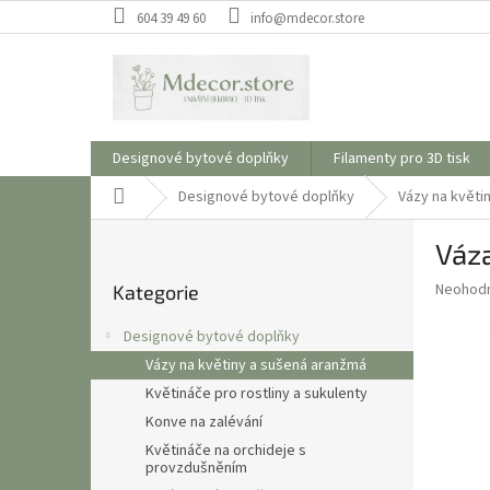
Přejít
604 39 49 60
info@mdecor.store
na
obsah
Designové bytové doplňky
Filamenty pro 3D tisk
Domů
Designové bytové doplňky
Vázy na květi
P
Váza
o
Přeskočit
s
Průměr
Neohod
Kategorie
kategorie
t
hodnoce
r
produkt
Designové bytové doplňky
a
je
Vázy na květiny a sušená aranžmá
0,0
n
z
Květináče pro rostliny a sukulenty
n
5
í
Konve na zalévání
hvězdič
p
Květináče na orchideje s
provzdušněním
a