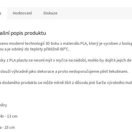
s
Hodnocení
Diskuze
ailní popis produktu
beno moderní technologií 3D tisku z materiálu PLA, který je vyroben z bio
u a je odolný do teploty přibližně 60°C.
bky z PLA plastu se nesmí mýt v myčce na nádobí, mohlo by dojít k jejich de
 slouží výhradně jako dekorace a proto nedoporučujeme plnit tekutinami.
a dodaného produktu se může mírně lišit z důvodu jiné šarže výrobního mat
měry
ěr - 13 cm
a - 25 cm