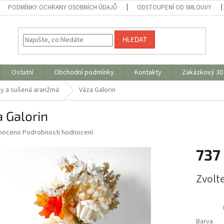
PODMÍNKY OCHRANY OSOBNÍCH ÚDAJŮ
ODSTOUPENÍ OD SMLOUVY
HLEDAT
Ostatní
Obchodní podmínky
Kontakty
Zakázkový 3D 
ny a sušená aranžmá
Váza Galorin
 Galorin
né
noceno
Podrobnosti hodnocení
ní
737
u
Měrná
Zvolt
cena:
ek.
Barva