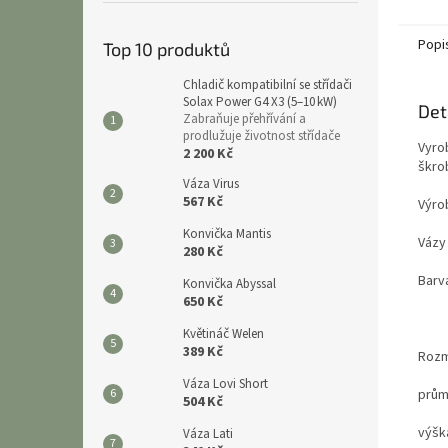
Popi
Top 10 produktů
Chladič kompatibilní se střídači
Solax Power G4 X3 (5–10 kW)
Det
Zabraňuje přehřívání a
prodlužuje životnost střídače
Vyro
2 200 Kč
škrob
Váza Virus
567 Kč
Výro
Konvička Mantis
Vázy
280 Kč
Barv
Konvička Abyssal
650 Kč
Květináč Welen
389 Kč
Roz
Váza Lovi Short
prům
504 Kč
výšk
Váza Lati