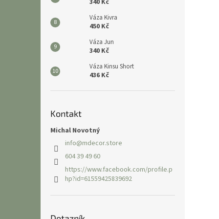
340 Kč
Váza Kivra
450 Kč
Váza Jun
340 Kč
Váza Kinsu Short
436 Kč
Kontakt
Michal Novotný
info
@
mdecor.store
604 39 49 60
https://www.facebook.com/profile.p
hp?id=61559425839692
Dotazník