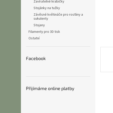
n
Zavíratelné krabičky
e
Stojánky na tužky
l
Závěsné květináče pro rostliny a
sukulenty
Stojany
Filamenty pro 3D tisk
Ostatní
Facebook
Přijímáme online platby