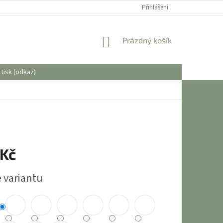
OBCHODNÍ PODMÍNKY
Přihlášení
NÁKUPNÍ
Prázdný košík
KOŠÍK
tisk (odkaz)
 Kč
e variantu