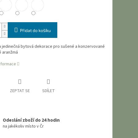
Přidat do košíku
a jedinečná bytová dekorace pro sušené a konzervované
é aranžmá
informace
ZEPTAT SE
SDÍLET
Odeslání zboží do 24 hodin
na jakékoliv místo v Čr