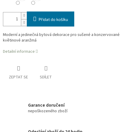
Přidat do košíku
Moderní a jedinečná bytová dekorace pro sušené a konzervované
květinové aranžmá
Detailní informace
ZEPTAT SE
SDÍLET
Garance doručení
nepoškozeného zboží
Odeslání zboží do 24 hodin