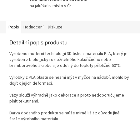
na jakékoliv místo v Čr
Popis
Hodnocení
Diskuze
Detailní popis produktu
Vyrobeno moderní technologií 3D tisku z materiálu PLA, který je
vyroben z biologicky rozložitelného kukuřičného nebo
bramborového škrobu a je odolný do teploty přibližně 60°C.
Výrobky z PLA plastu se nesmí mýt v myčce na nádobí, mohlo by
dojít k jejich deformaci.
Vázy slouží výhradně jako dekorace a proto nedoporučujeme
plnit tekutinami.
Barva dodaného produktu se může mírně lišit z důvodu jiné
šarže výrobního materiálu.