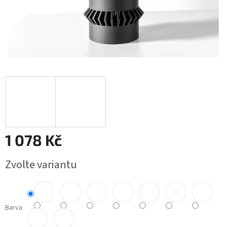
1 078 Kč
Měrná
Zvolte variantu
cena:
Barva