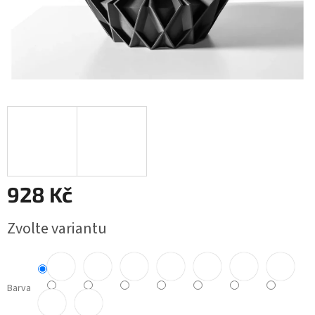
928 Kč
Měrná
Zvolte variantu
cena:
Barva