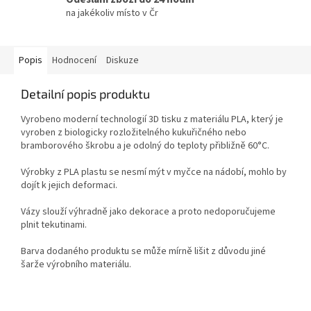
na jakékoliv místo v Čr
Popis
Hodnocení
Diskuze
Detailní popis produktu
Vyrobeno moderní technologií 3D tisku z materiálu PLA, který je
vyroben z biologicky rozložitelného kukuřičného nebo
bramborového škrobu a je odolný do teploty přibližně 60°C.
Výrobky z PLA plastu se nesmí mýt v myčce na nádobí, mohlo by
dojít k jejich deformaci.
Vázy slouží výhradně jako dekorace a proto nedoporučujeme
plnit tekutinami.
Barva dodaného produktu se může mírně lišit z důvodu jiné
šarže výrobního materiálu.