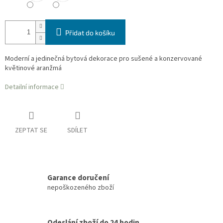
Přidat do košíku
Moderní a jedinečná bytová dekorace pro sušené a konzervované
květinové aranžmá
Detailní informace
ZEPTAT SE
SDÍLET
Garance doručení
nepoškozeného zboží
Odeslání zboží do 24 hodin