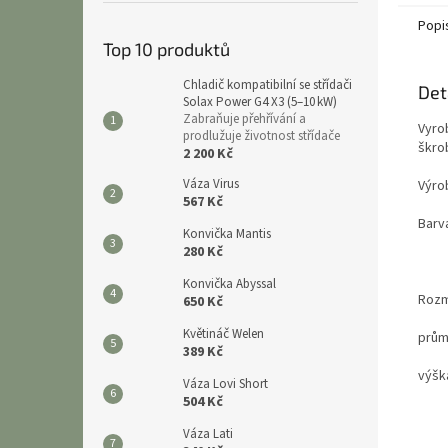
Popi
Top 10 produktů
Chladič kompatibilní se střídači
Det
Solax Power G4 X3 (5–10 kW)
Zabraňuje přehřívání a
Vyro
prodlužuje životnost střídače
škrob
2 200 Kč
Váza Virus
Výro
567 Kč
Barv
Konvička Mantis
280 Kč
Konvička Abyssal
Roz
650 Kč
Květináč Welen
prům
389 Kč
výšk
Váza Lovi Short
504 Kč
Váza Lati