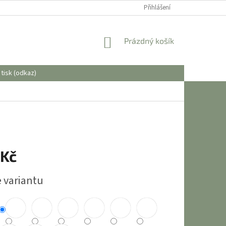
OBCHODNÍ PODMÍNKY
Přihlášení
NÁKUPNÍ
Prázdný košík
KOŠÍK
tisk (odkaz)
 Kč
e variantu