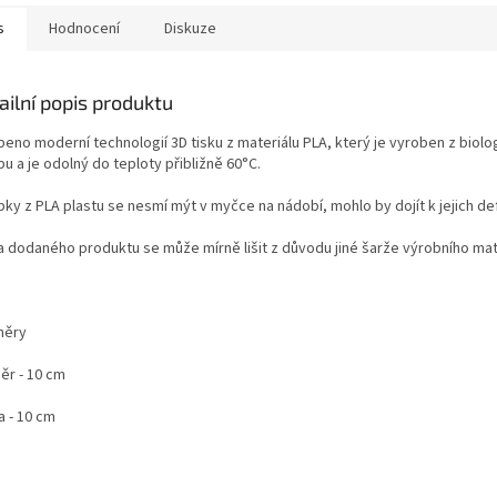
s
Hodnocení
Diskuze
ailní popis produktu
beno moderní technologií 3D tisku z materiálu PLA, který je vyroben z bio
u a je odolný do teploty přibližně 60°C.
bky z PLA plastu se nesmí mýt v myčce na nádobí, mohlo by dojít k jejich de
a dodaného produktu se může mírně lišit z důvodu jiné šarže výrobního mat
měry
ěr - 10 cm
a - 10 cm