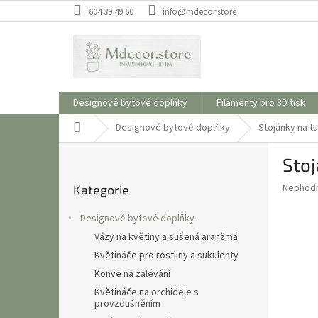
Přejít
604 39 49 60
info@mdecor.store
na
obsah
Designové bytové doplňky
Filamenty pro 3D tisk
Domů
Designové bytové doplňky
Stojánky na t
P
Stoj
o
Přeskočit
s
Průměr
Neohod
Kategorie
kategorie
t
hodnoce
r
produkt
Designové bytové doplňky
a
je
Vázy na květiny a sušená aranžmá
0,0
n
z
Květináče pro rostliny a sukulenty
n
5
í
Konve na zalévání
hvězdič
p
Květináče na orchideje s
provzdušněním
a