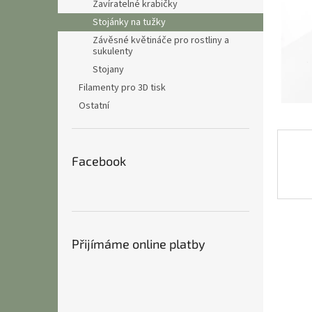
n
Zavíratelné krabičky
e
Stojánky na tužky
l
Závěsné květináče pro rostliny a
sukulenty
Stojany
Filamenty pro 3D tisk
Ostatní
Facebook
Přijímáme online platby