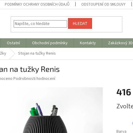
PODMÍNKY OCHRANY OSOBNÍCH ÚDAJŮ
ODSTOUPENÍ OD SMLOUVY
HLEDAT
Ostatní
Obchodní podmínky
Kontakty
Zakázkový 3D 
užky
Stojan na tužky Renis
an na tužky Renis
né
noceno
Podrobnosti hodnocení
ní
416
u
Měrná
Zvolt
cena:
ek.
Barva