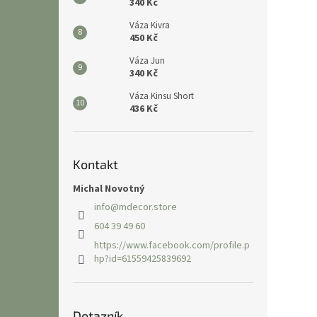
340 Kč
Váza Kivra
450 Kč
Váza Jun
340 Kč
Váza Kinsu Short
436 Kč
Kontakt
Michal Novotný
info
@
mdecor.store
604 39 49 60
https://www.facebook.com/profile.p
hp?id=61559425839692
Dotazník