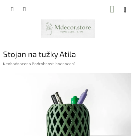
Přejít
NÁKUP
na
obsah
KOŠÍK
Stojan na tužky Atila
Průměrné
Neohodnoceno
Podrobnosti hodnocení
hodnocení
produktu
je
0,0
z
5
hvězdiček.