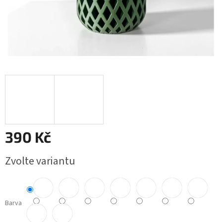
390 Kč
Měrná
Zvolte variantu
cena:
Barva