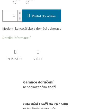
Přidat do košíku
Moderní kancelářské a domácí dekorace
Detailní informace
ZEPTAT SE
SDÍLET
Garance doručení
nepoškozeného zboží
Odeslání zboží do 24 hodin
na jakékoliv místo v Čr