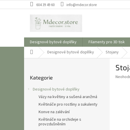
Přejít
604 39 49 60
info@mdecor.store
na
obsah
Designové bytové doplňky
Filamenty pro 3D tisk
Domů
Designové bytové doplňky
Stojany
P
Sto
o
Přeskočit
s
Průměr
Neohod
Kategorie
kategorie
t
hodnoce
r
produkt
Designové bytové doplňky
a
je
Vázy na květiny a sušená aranžmá
0,0
n
z
Květináče pro rostliny a sukulenty
n
5
í
Konve na zalévání
hvězdič
p
Květináče na orchideje s
provzdušněním
a