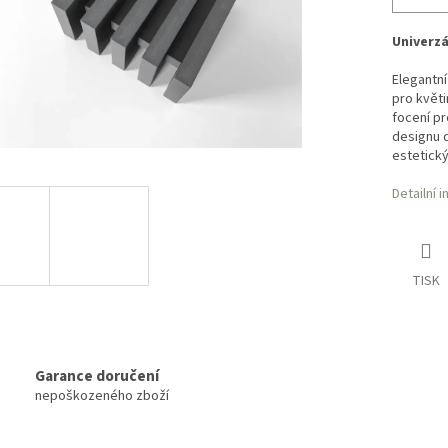
Univerzá
Elegantní
pro květi
focení pr
designu 
estetický
Detailní 
TISK
Garance doručení
nepoškozeného zboží