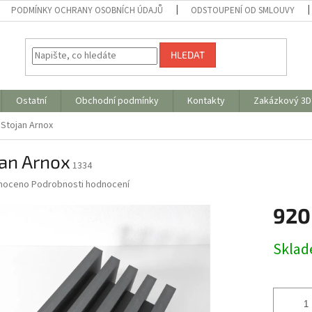
PODMÍNKY OCHRANY OSOBNÍCH ÚDAJŮ
ODSTOUPENÍ OD SMLOUVY
HLEDAT
Ostatní
Obchodní podmínky
Kontakty
Zakázkový 3D 
Stojan Arnox
jan Arnox
1334
né
noceno
Podrobnosti hodnocení
ní
920
u
Měrná
Skla
cena:
ek.