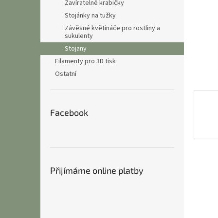
n
Zavíratelné krabičky
e
Stojánky na tužky
l
Závěsné květináče pro rostliny a
sukulenty
Stojany
Filamenty pro 3D tisk
Ostatní
Facebook
Přijímáme online platby