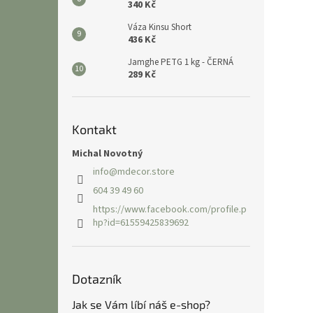
340 Kč
Váza Kinsu Short
436 Kč
Jamghe PETG 1 kg - ČERNÁ
289 Kč
Kontakt
Michal Novotný
info
@
mdecor.store
604 39 49 60
https://www.facebook.com/profile.p
hp?id=61559425839692
Dotazník
Jak se Vám líbí náš e-shop?