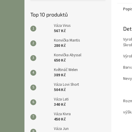
Popi
Top 10 produktů
Váza Virus
Det
567 Kč
Vyro
Konvička Mantis
škrob
280 Kč
Konvička Abyssal
Výro
650 Kč
Barv
Květináč Welen
389 Kč
Nevy
Váza Lovi Short
504 Kč
Váza Lati
Rozm
340 Kč
výšk
Váza Kivra
450 Kč
Váza Jun