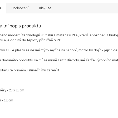
s
Hodnocení
Diskuze
ailní popis produktu
beno moderní technologií 3D tisku z materiálu PLA, který je vyroben z bio
u a je odolný do teploty přibližně 60°C.
bky z PLA plastu se nesmí mýt v myčce na nádobí, mohlo by dojít k jejich de
a dodaného produktu se může mírně lišit z důvodu jiné šarže výrobního mat
stavujte přímému slunečnímu záření!!!
ěry - 23 x 23cm
a - 12 cm