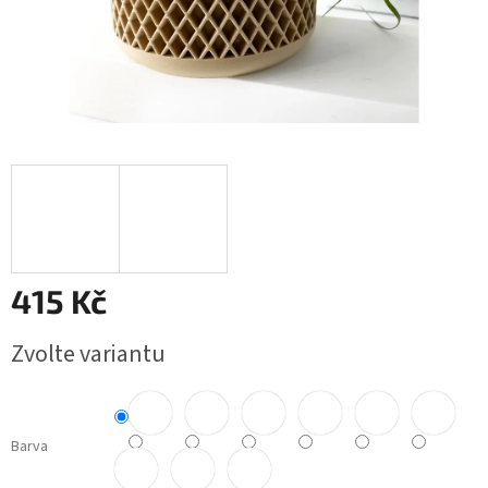
415 Kč
Měrná
Zvolte variantu
cena:
Barva