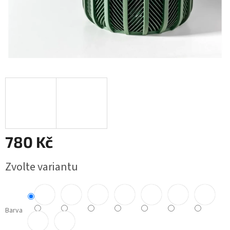
780 Kč
Měrná
Zvolte variantu
cena:
Barva