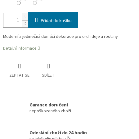
Přidat do košíku
Moderní a jedinečná domácí dekorace pro orchideje a rostliny
Detailní informace
ZEPTAT SE
SDÍLET
Garance doručení
nepoškozeného zboží
Odeslání zboží do 24 hodin
na jakékoliv místo v Čr