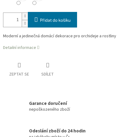
Přidat do košíku
Moderní a jedinečná domácí dekorace pro orchideje a rostliny
Detailní informace
ZEPTAT SE
SDÍLET
Garance doručení
nepoškozeného zboží
Odeslání zboží do 24 hodin
na jakékoliv místo v Čr