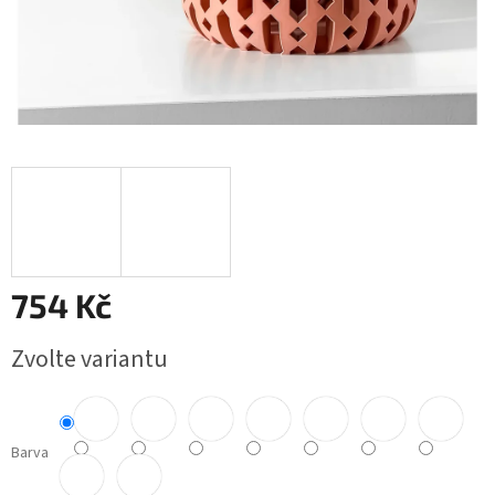
754 Kč
Měrná
Zvolte variantu
cena:
Barva