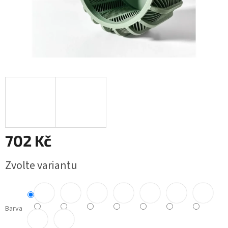
702 Kč
Měrná
Zvolte variantu
cena:
Barva