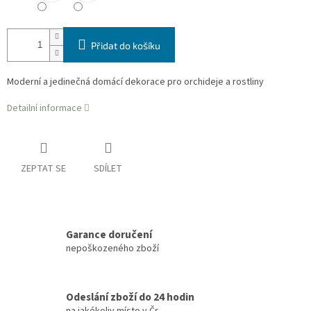
Přidat do košíku
Moderní a jedinečná domácí dekorace pro orchideje a rostliny
Detailní informace
ZEPTAT SE
SDÍLET
Garance doručení
nepoškozeného zboží
Odeslání zboží do 24 hodin
na jakékoliv místo v Čr