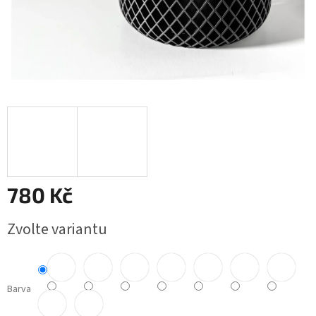
780 Kč
Měrná
Zvolte variantu
cena:
Barva