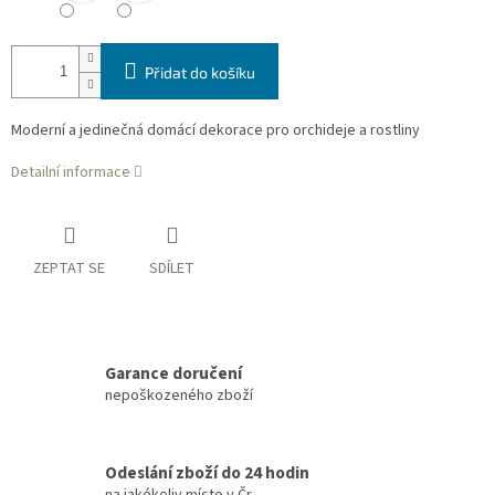
Přidat do košíku
Moderní a jedinečná domácí dekorace pro orchideje a rostliny
Detailní informace
ZEPTAT SE
SDÍLET
Garance doručení
nepoškozeného zboží
Odeslání zboží do 24 hodin
na jakékoliv místo v Čr