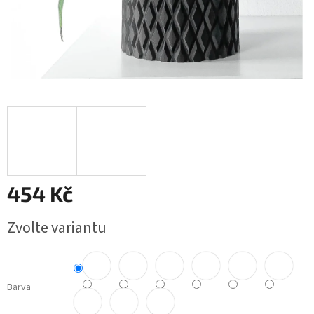
454 Kč
Měrná
Zvolte variantu
cena:
Barva