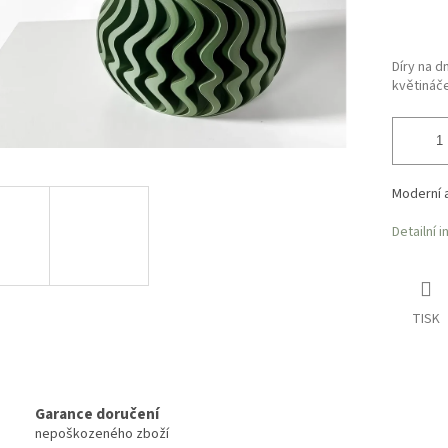
Díry na d
květináč
Moderní a
Detailní 
TISK
Garance doručení
nepoškozeného zboží