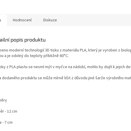
s
Hodnocení
Diskuze
ailní popis produktu
beno moderní technologií 3D tisku z materiálu PLA, který je vyroben z bio
u a je odolný do teploty přibližně 60°C.
bky z PLA plastu se nesmí mýt v myčce na nádobí, mohlo by dojít k jejich de
a dodaného produktu se může mírně lišit z důvodu jiné šarže výrobního mat
měry
ěr - 12 cm
a - 7 cm