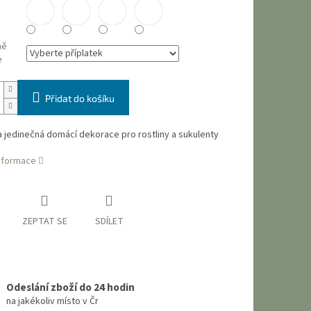
ně
e
Přidat do košíku
 jedinečná domácí dekorace pro rostliny a sukulenty
informace
ZEPTAT SE
SDÍLET
Odeslání zboží do 24 hodin
na jakékoliv místo v Čr