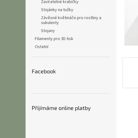
n
Zavíratelné krabičky
e
Stojánky na tužky
l
Závěsné květináče pro rostliny a
sukulenty
Stojany
Filamenty pro 3D tisk
Ostatní
Facebook
Přijímáme online platby