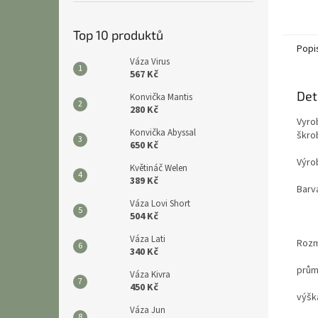
Top 10 produktů
Popi
Váza Virus
567 Kč
Det
Konvička Mantis
280 Kč
Vyro
Konvička Abyssal
škrob
650 Kč
Výro
Květináč Welen
389 Kč
Barv
Váza Lovi Short
504 Kč
Váza Lati
Roz
340 Kč
prům
Váza Kivra
450 Kč
výšk
Váza Jun