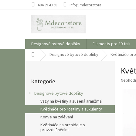
Přejít
604 39 49 60
info@mdecor.store
na
obsah
Designové bytové doplňky
Filamenty pro 3D tisk
Domů
Designové bytové doplňky
Květináče pro 
P
Květ
o
Přeskočit
s
Průměr
Neohod
Kategorie
kategorie
t
hodnoce
r
produkt
Designové bytové doplňky
a
je
Vázy na květiny a sušená aranžmá
0,0
n
z
Květináče pro rostliny a sukulenty
n
5
í
Konve na zalévání
hvězdič
p
Květináče na orchideje s
provzdušněním
a