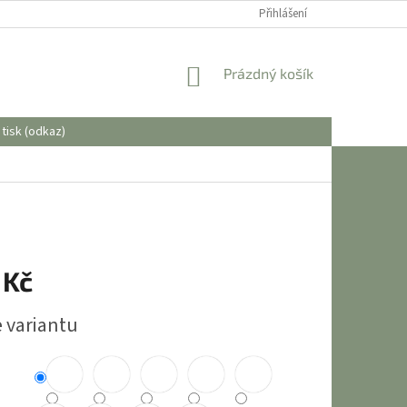
OBCHODNÍ PODMÍNKY
Přihlášení
NÁKUPNÍ
Prázdný košík
KOŠÍK
tisk (odkaz)
 Kč
e variantu