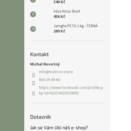
340 Kč
Váza Kinsu Short
436 Kč
Jamghe PETG 1 kg - ČERNÁ
289 Kč
Kontakt
Michal Novotný
info
@
mdecor.store
604 39 49 60
https://www.facebook.com/profile.p
hp?id=61559425839692
Dotazník
Jak se Vám líbí náš e-shop?