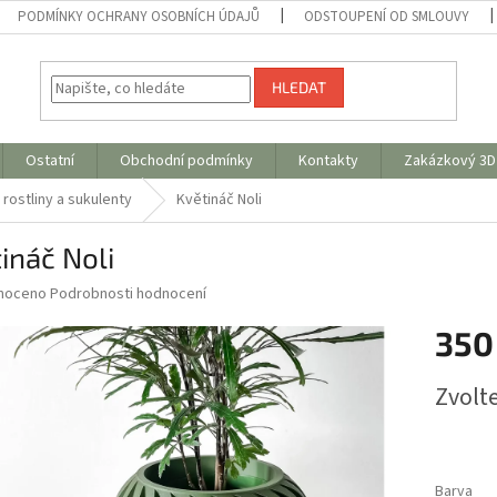
PODMÍNKY OCHRANY OSOBNÍCH ÚDAJŮ
ODSTOUPENÍ OD SMLOUVY
HLEDAT
Ostatní
Obchodní podmínky
Kontakty
Zakázkový 3D 
rostliny a sukulenty
Květináč Noli
ináč Noli
né
noceno
Podrobnosti hodnocení
ní
350
u
Měrná
Zvolt
cena:
ek.
Barva