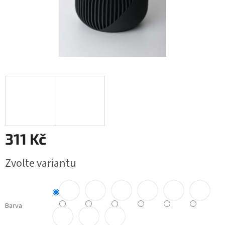
311 Kč
Měrná
Zvolte variantu
cena:
Barva