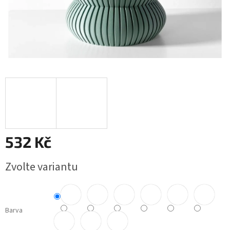
532 Kč
Měrná
Zvolte variantu
cena:
Barva