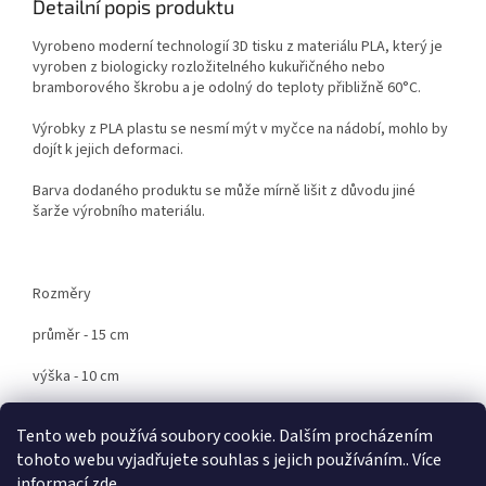
Detailní popis produktu
Vyrobeno moderní technologií 3D tisku z materiálu PLA, který je
vyroben z biologicky rozložitelného kukuřičného nebo
bramborového škrobu a je odolný do teploty přibližně 60°C.
Výrobky z PLA plastu se nesmí mýt v myčce na nádobí, mohlo by
dojít k jejich deformaci.
Barva dodaného produktu se může mírně lišit z důvodu jiné
šarže výrobního materiálu.
Rozměry
průměr - 15 cm
výška - 10 cm
Tento web používá soubory cookie. Dalším procházením
Z
tohoto webu vyjadřujete souhlas s jejich používáním.. Více
á
informací
zde
.