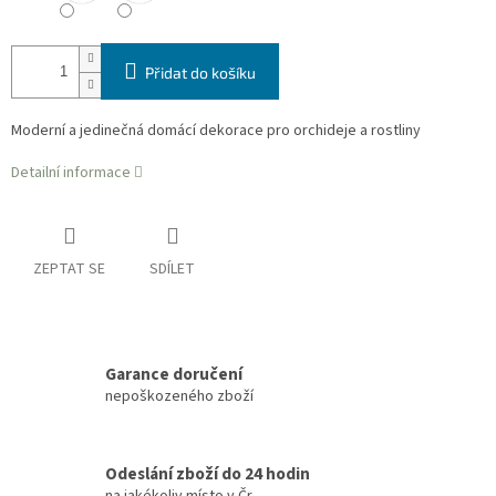
Přidat do košíku
Moderní a jedinečná domácí dekorace pro orchideje a rostliny
Detailní informace
ZEPTAT SE
SDÍLET
Garance doručení
nepoškozeného zboží
Odeslání zboží do 24 hodin
na jakékoliv místo v Čr