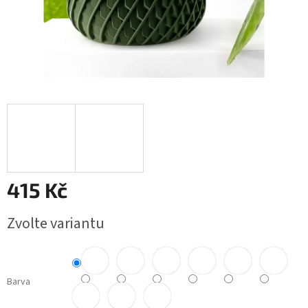
415 Kč
Měrná
Zvolte variantu
cena:
Barva