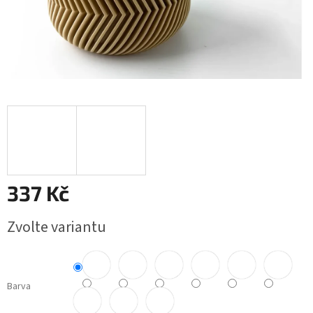
337 Kč
Měrná
Zvolte variantu
cena:
Barva