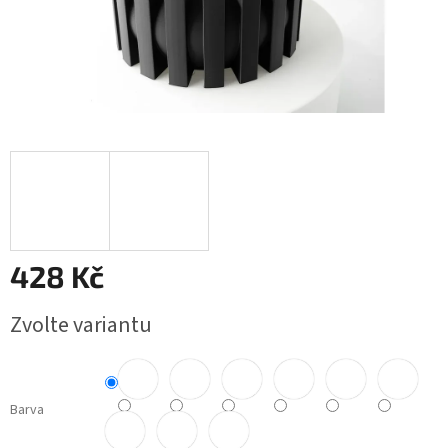
428 Kč
Měrná
Zvolte variantu
cena:
Barva