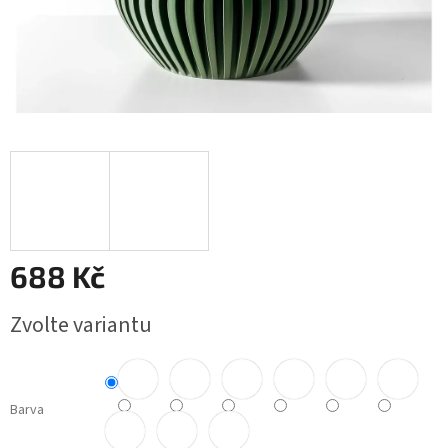
688 Kč
Měrná
Zvolte variantu
cena:
Barva