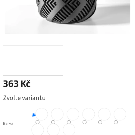
363 Kč
Měrná
Zvolte variantu
cena:
Barva