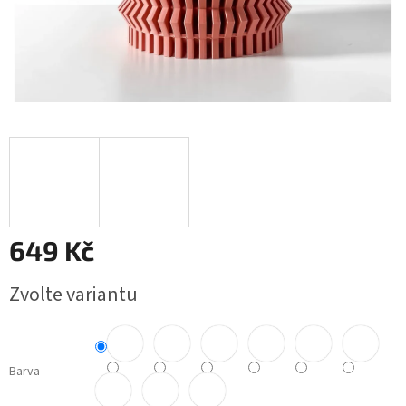
649 Kč
Měrná
Zvolte variantu
cena:
Barva